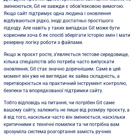
змінюються, Git не завжди є обов’язковою вимогою.
Якщо сайт підтримує одна людина і оновлення
відбуваються рідко, іноді достатньо простішого
підходу. Але навіть у таких випадках Git може бути
корисним хоча б як спосіб зберігати історію змін і мати
резервну логіку роботи з файлами.
Якщо ж проєкт росте, з’являється тестове середовище,
кілька спеціалістів або потреба часто випускати
оновлення, Git стає значно доречнішим. Саме в цей
момент він уже не виглядає як зайва складність, а
перетворюється на практичний інструмент контролю,
безпеки та впорядкованої підтримки сайту.
Тобто відповідь на питання, чи потрібен Git саме
вашому сайту, залежить не лише від розміру проєкту, а
й від того, наскільки часто він змінюється, наскільки
критичними є технічні помилки та чи потрібна вам
зрозуміла система розгортання замість ручних