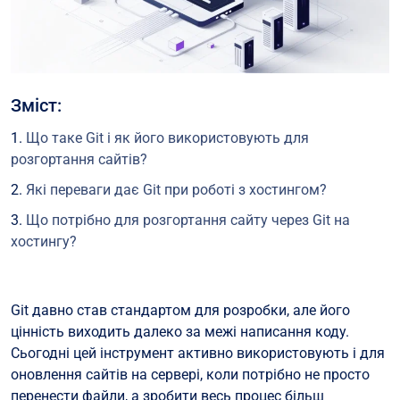
Зміст:
Що таке Git і як його використовують для
розгортання сайтів?
Які переваги дає Git при роботі з хостингом?
Що потрібно для розгортання сайту через Git на
хостингу?
Основні способи розгортання сайту через Git
Клонування репозиторію на сервер
Git давно став стандартом для розробки, але його
цінність виходить далеко за межі написання коду.
Автоматичне оновлення сайту через push
Сьогодні цей інструмент активно використовують і для
Як виглядає процес розгортання сайту через Git?
оновлення сайтів на сервері, коли потрібно не просто
Безпека при розгортанні сайту через Git
перенести файли, а зробити весь процес більш