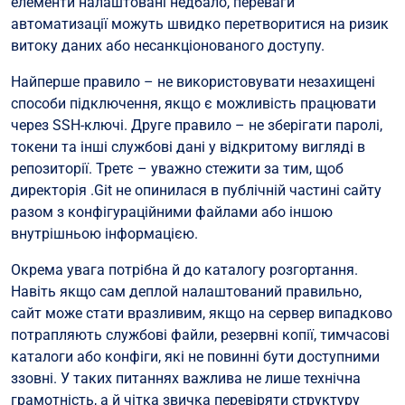
елементи налаштовані недбало, переваги
автоматизації можуть швидко перетворитися на ризик
витоку даних або несанкціонованого доступу.
Найперше правило – не використовувати незахищені
способи підключення, якщо є можливість працювати
через SSH-ключі. Друге правило – не зберігати паролі,
токени та інші службові дані у відкритому вигляді в
репозиторії. Третє – уважно стежити за тим, щоб
директорія .Git не опинилася в публічній частині сайту
разом з конфігураційними файлами або іншою
внутрішньою інформацією.
Окрема увага потрібна й до каталогу розгортання.
Навіть якщо сам деплой налаштований правильно,
сайт може стати вразливим, якщо на сервер випадково
потрапляють службові файли, резервні копії, тимчасові
каталоги або конфіги, які не повинні бути доступними
ззовні. У таких питаннях важлива не лише технічна
грамотність, а й чітка звичка перевіряти структуру