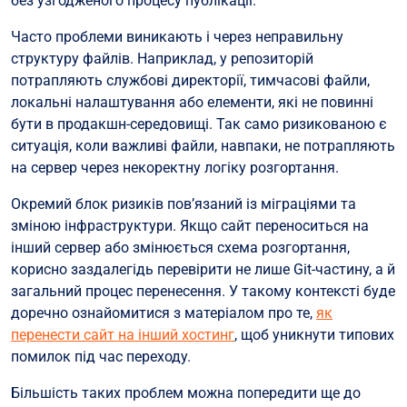
без узгодженого процесу публікації.
Часто проблеми виникають і через неправильну
структуру файлів. Наприклад, у репозиторій
потрапляють службові директорії, тимчасові файли,
локальні налаштування або елементи, які не повинні
бути в продакшн-середовищі. Так само ризикованою є
ситуація, коли важливі файли, навпаки, не потрапляють
на сервер через некоректну логіку розгортання.
Окремий блок ризиків пов’язаний із міграціями та
зміною інфраструктури. Якщо сайт переноситься на
інший сервер або змінюється схема розгортання,
корисно заздалегідь перевірити не лише Git-частину, а й
загальний процес перенесення. У такому контексті буде
доречно ознайомитися з матеріалом про те,
як
перенести сайт на інший хостинг
, щоб уникнути типових
помилок під час переходу.
Більшість таких проблем можна попередити ще до