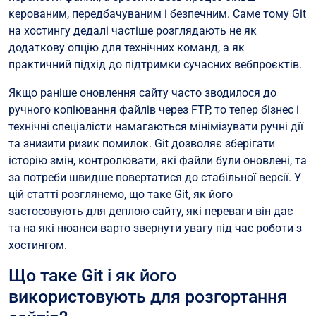
керованим, передбачуваним і безпечним. Саме тому Git
Які помилки можуть виникати під час розгортання?
на хостингу дедалі частіше розглядають не як
Коли Git для розгортання сайту дійсно доречний?
додаткову опцію для технічних команд, а як
практичний підхід до підтримки сучасних вебпроєктів.
Висновок
Якщо раніше оновлення сайту часто зводилося до
ручного копіювання файлів через FTP, то тепер бізнес і
технічні спеціалісти намагаються мінімізувати ручні дії
та знизити ризик помилок. Git дозволяє зберігати
історію змін, контролювати, які файли були оновлені, та
за потреби швидше повертатися до стабільної версії. У
цій статті розглянемо, що таке Git, як його
застосовують для деплою сайту, які переваги він дає
та на які нюанси варто звернути увагу під час роботи з
хостингом.
Що таке Git і як його
використовують для розгортання