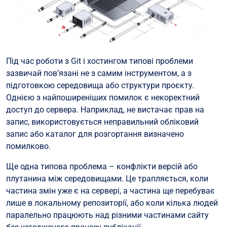
Під час роботи з Git і хостингом типові проблеми
зазвичай пов’язані не з самим інструментом, а з
підготовкою середовища або структури проєкту.
Однією з найпоширеніших помилок є некоректний
доступ до сервера. Наприклад, не вистачає прав на
запис, використовується неправильний обліковий
запис або каталог для розгортання визначено
помилково.
Ще одна типова проблема – конфлікти версій або
плутанина між середовищами. Це трапляється, коли
частина змін уже є на сервері, а частина ще перебуває
лише в локальному репозиторії, або коли кілька людей
паралельно працюють над різними частинами сайту