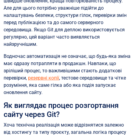
швидше оновлення, краща повторюваність процесу.
Але для цього потрібно уважніше підійти до
налаштувань безпеки, структури гілок, перевірки змін
перед публікацією та до самого серверного
середовища. Якщо Git для деплою використовується
регулярно, цей варіант часто виявляється
найзручнішим.
Водночас автоматизація не означає, що будь-яка зміна
має одразу потрапляти в продакшн. Навпаки, що
зріліший процес, то важливішими стають додаткові
перевірки,
резервні копії
, тестове середовище та чітке
розуміння, яка саме гілка або яка подія запускає
оновлення сайту.
Як виглядає процес розгортання
сайту через Git?
Хоча технічна реалізація може відрізнятися залежно
від хостингу та типу проєкту, загальна логіка процесу