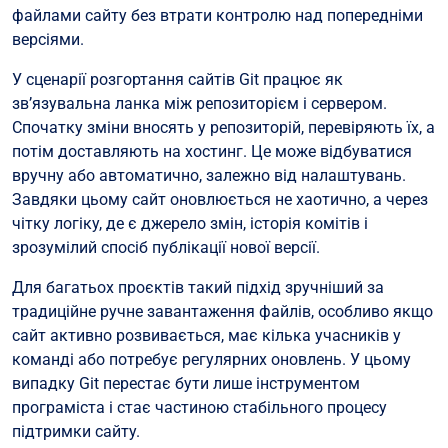
файлами сайту без втрати контролю над попередніми
версіями.
У сценарії розгортання сайтів Git працює як
зв’язувальна ланка між репозиторієм і сервером.
Спочатку зміни вносять у репозиторій, перевіряють їх, а
потім доставляють на хостинг. Це може відбуватися
вручну або автоматично, залежно від налаштувань.
Завдяки цьому сайт оновлюється не хаотично, а через
чітку логіку, де є джерело змін, історія комітів і
зрозумілий спосіб публікації нової версії.
Для багатьох проєктів такий підхід зручніший за
традиційне ручне завантаження файлів, особливо якщо
сайт активно розвивається, має кілька учасників у
команді або потребує регулярних оновлень. У цьому
випадку Git перестає бути лише інструментом
програміста і стає частиною стабільного процесу
підтримки сайту.