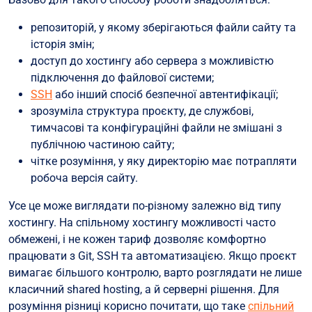
репозиторій, у якому зберігаються файли сайту та
історія змін;
доступ до хостингу або сервера з можливістю
підключення до файлової системи;
SSH
або інший спосіб безпечної автентифікації;
зрозуміла структура проєкту, де службові,
тимчасові та конфігураційні файли не змішані з
публічною частиною сайту;
чітке розуміння, у яку директорію має потрапляти
робоча версія сайту.
Усе це може виглядати по-різному залежно від типу
хостингу. На спільному хостингу можливості часто
обмежені, і не кожен тариф дозволяє комфортно
працювати з Git, SSH та автоматизацією. Якщо проєкт
вимагає більшого контролю, варто розглядати не лише
класичний shared hosting, а й серверні рішення. Для
розуміння різниці корисно почитати, що таке
спільний