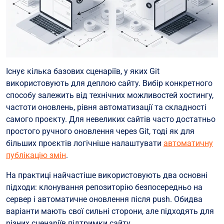
Існує кілька базових сценаріїв, у яких Git
використовують для деплою сайту. Вибір конкретного
способу залежить від технічних можливостей хостингу,
частоти оновлень, рівня автоматизації та складності
самого проєкту. Для невеликих сайтів часто достатньо
простого ручного оновлення через Git, тоді як для
більших проєктів логічніше налаштувати
автоматичну
публікацію змін
.
На практиці найчастіше використовують два основні
підходи: клонування репозиторію безпосередньо на
сервер і автоматичне оновлення після push. Обидва
варіанти мають свої сильні сторони, але підходять для
різних сценаріїв підтримки сайту.