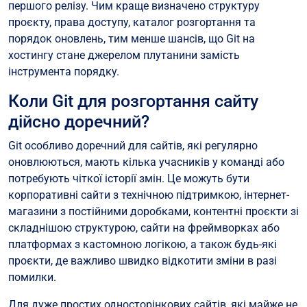
першого релізу. Чим краще визначено структуру
проєкту, права доступу, каталог розгортання та
порядок оновлень, тим менше шансів, що Git на
хостингу стане джерелом плутанини замість
інструмента порядку.
Коли Git для розгортання сайту
дійсно доречний?
Git особливо доречний для сайтів, які регулярно
оновлюються, мають кілька учасників у команді або
потребують чіткої історії змін. Це можуть бути
корпоративні сайти з технічною підтримкою, інтернет-
магазини з постійними доробками, контентні проєкти зі
складнішою структурою, сайти на фреймворках або
платформах з кастомною логікою, а також будь-які
проєкти, де важливо швидко відкотити зміни в разі
помилки.
Для дуже простих односторінкових сайтів, які майже не