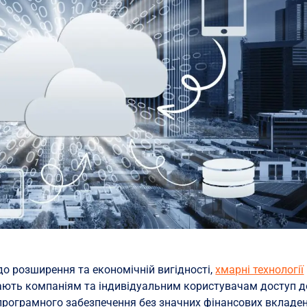
до розширення та економічній вигідності,
хмарні технології
ають компаніям та індивідуальним користувачам доступ д
програмного забезпечення без значних фінансових вкладен