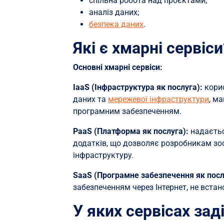
спільна робота над проєктами;
аналіз даних;
безпека даних
.
Які є хмарні сервіси
Основні хмарні сервіси:
IaaS (Інфраструктура як послуга):
кори
даних та
мережевої інфраструктури
, м
програмним забезпеченням.
PaaS (Платформа як послуга):
надаєтьс
додатків, що дозволяє розробникам зос
інфраструктуру.
SaaS (Програмне забезпечення як посл
забезпеченням через Інтернет, не встан
У яких сервісах заді