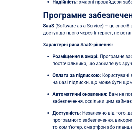
Надійність:
хмарні провайдери забе
Програмне забезпечен
SaaS
(Software as a Service) – це спос
доступ до нього через Інтернет, не вст
Характерні риси SaaS-рішення:
Розміщення в хмарі:
Програмне заб
постачальника, що забезпечує зручн
Оплата за підпискою:
Користувачі 
на базі підписки, що може бути що
Автоматичні оновлення:
Вам не по
забезпечення, оскільки цим займає
Доступність:
Незалежно від того, д
програмного забезпечення, викорис
то комп’ютер, смартфон або планше