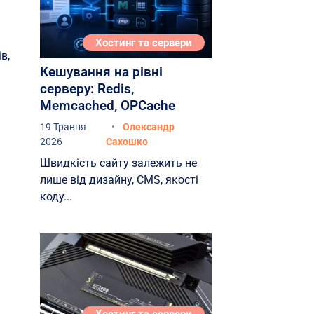
(IaaS)
Хмарні бази даних (Cloud
Хостинг та сервери
Databases)
в,
Кешування на рівні
На яких гаджетах можна
серверу: Redis,
використовувати хмарні
Memcached, OPCache
сервіси?
19 Травня
Олександр
2026
Сахошко
Швидкість сайту залежить не
лише від дизайну, CMS, якості
коду...