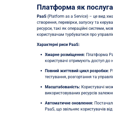
Платформа як послуга
PaaS
(Platform as a Service) – це вид 
створення, перевірки, запуску та керув
ресурси, такі як операційні системи, м
користувачам турбуватися про управлі
Характерні риси PaaS:
Хмарне розміщення:
Платформа Paa
користувачі отримують доступ до не
Повний життєвий цикл розробки:
P
тестування, розгортання та управл
Масштабованість:
Користувачі мож
використовуваних ресурсів залежно 
Автоматичне оновлення:
Постачал
PaaS, що звільняє користувачів ві