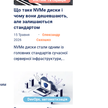
Хостинг та сервери
Що таке NVMe диски і
чому вони дешевшають,
але залишаються
стандартом
15 Травня
Олександр
2026
Сахошко
NVMe диски стали одним із
головних стандартів сучасної
серверної інфраструктури,...
мним
DevOps, автоматизація