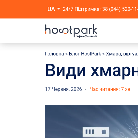
UA
24/7 Підтримка
+38 (044) 520-11
Головна
»
Блог HostPark
»
Хмара, віртуа
Види хмарн
17 Червня, 2026
Час читання: 7 хв