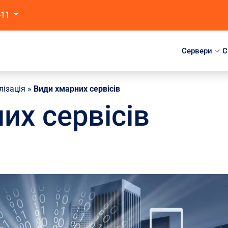
-11
Сервери
C
лізація
»
Види хмарних сервісів
их сервісів