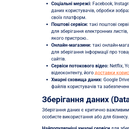
Соціальні мережі:
Facebook, Instag
даних користувачів, обробки зобра
своїх платформ.
Поштові сервіси:
такі поштові серві
для зберігання електронних листів,
якого пристрою..
Онлайн-магазини:
такі онлайн-мага
для зберігання інформації про това
сайтів.
Сервіси потокового відео:
Netflix, 
відеоконтенту, його
доставки кори
Хмарні сховища даних:
Google Driv
файлів користувачів та забезпечен
Зберігання даних (Data
Зберігання даних є критично важливим
особисте використання або для бізнесу. 
Hайпопулярніші хмарні сервіси
для збе