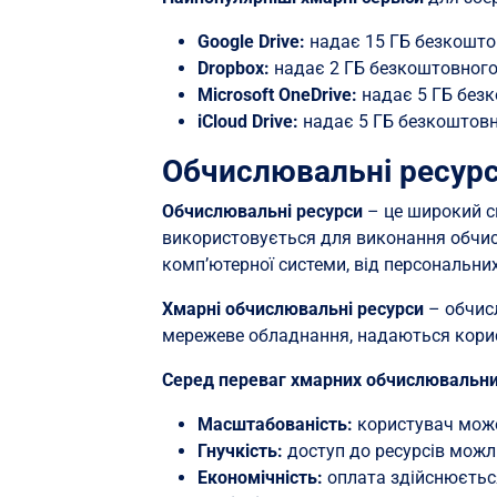
Google Drive:
надає 15 ГБ безкоштов
Dropbox:
надає 2 ГБ безкоштовного 
Microsoft OneDrive:
надає 5 ГБ безко
iCloud Drive:
надає 5 ГБ безкоштовно
Обчислювальні ресурс
Обчислювальні ресурси
– це широкий с
використовується для виконання обчис
комп’ютерної системи, від персональних
Хмарні обчислювальні ресурси
– обчисл
мережеве обладнання, надаються корис
Серед переваг хмарних обчислювальни
Масштабованість:
користувач може 
Гнучкість:
доступ до ресурсів можл
Економічність:
оплата здійснюється