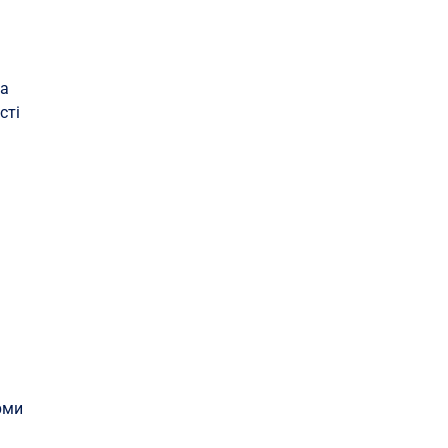
та
сті
рми