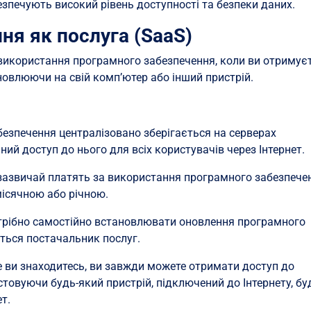
зпечують високий рівень доступності та безпеки даних.
ня як послуга (SaaS)
іб використання програмного забезпечення, коли ви отримує
ановлюючи на свій комп’ютер або інший пристрій.
езпечення централізовано зберігається на серверах
ий доступ до нього для всіх користувачів через Інтернет.
зазвичай платять за використання програмного забезпече
місячною або річною.
трібно самостійно встановлювати оновлення програмного
ться постачальник послуг.
е ви знаходитесь, ви завжди можете отримати доступ до
товуючи будь-який пристрій, підключений до Інтернету, бу
т.