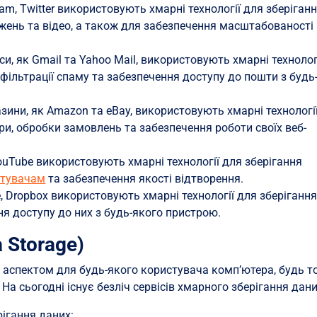
ram, Twitter використовують хмарні технології для зберіган
жень та відео, а також для забезпечення масштабованості
си, як Gmail та Yahoo Mail, використовують хмарні технолог
 фільтрації спаму та забезпечення доступу до пошти з будь
зини, як Amazon та eBay, використовують хмарні технологі
ри, обробки замовлень та забезпечення роботи своїх веб-
YouTube використовують хмарні технології для зберігання
стувачам
та забезпечення якості відтворення.
e, Dropbox використовують хмарні технології для зберіганн
ня доступу до них з будь-якого пристрою.
 Storage)
 аспектом для будь-якого користувача комп’ютера, будь т
На сьогодні існує безліч сервісів хмарного зберігання дани
рігання даних: