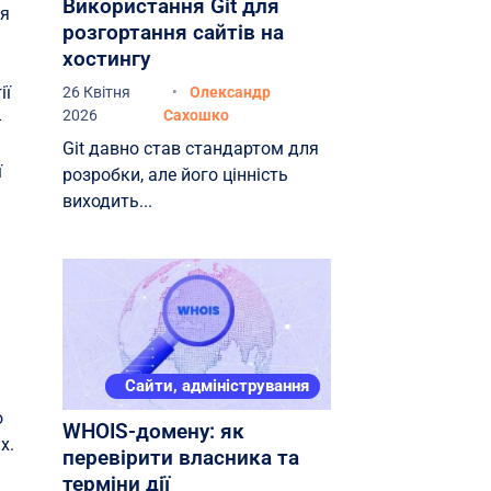
Використання Git для
ня
розгортання сайтів на
хостингу
ії
26 Квітня
Олександр
2026
Сахошко
-
Git давно став стандартом для
ї
розробки, але його цінність
виходить...
я
Сайти, адміністрування
о
WHOIS-домену: як
х.
перевірити власника та
терміни дії