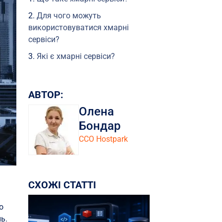
Для чого можуть
використовуватися хмарні
сервіси?
Які є хмарні сервіси?
У яких сервісах задіяні
хмарні технології
АВТОР:
Зберігання даних (Data
Олена
Storage)
Бондар
Обчислювальні ресурси
CCO Hostpark
(Compute Resources)
Програмне забезпечення як
послуга (SaaS)
СХОЖІ СТАТТІ
Платформа як послуга
(PaaS)
о
Інфраструктура як послуга
ь.