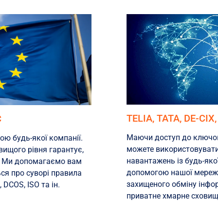
TELIA, TATA, DE-CIX,
С
Маючи доступ до ключов
ю будь-якої компанії.
можете використовувати 
вищого рівня гарантує,
навантажень із будь-якої
і. Ми допомагаємо вам
допомогою нашої мережі
ься про суворі правила
захищеного обміну інфор
 DCOS, ISO та ін.
приватне хмарне сховищ