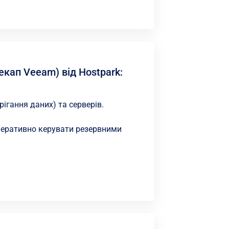
кап Veeam) від Hostpark:
ігання даних) та серверів.
перативно керувати резервними