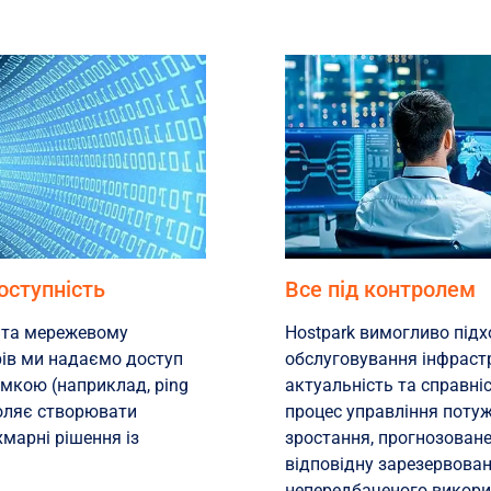
доступність
Все під контролем
 та мережевому
Hostpark вимогливо під
ів ми надаємо доступ
обслуговування інфрастр
имкою (наприклад, ping
актуальність та справні
воляє створювати
процес управління потуж
 хмарні рішення із
зростання, прогнозоване
відповідну зарезервован
непередбаченого викори