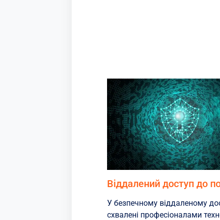
Віддалений доступ до п
У безпечному віддаленому до
схвалені професіоналами техно