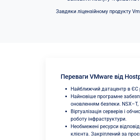
Завдяки ліцензійному продукту Vmw
Переваги VMware від Hostp
Найближчий датацентр в ЄС рі
Найновіше програмне забезп
оновленням безпеки. NSX–T, Ta
Віртуалізація серверів і об
роботу інфраструктури.
Необмежені ресурси відповід
клієнта. Закріплений за про