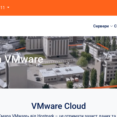
-11
Сервери
C
а VMware
VMware Cloud
ара VMware» від Hostpark – це отримати захист даних та 