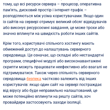
тому, що всі ресурси сервера – процесор, оперативна
пам’ять, дисковий простір і інтернет-трафік –
розподіляються між усіма користувачами. Якщо один
із сайтів на сервері отримує великий обсяг відвідувачів
або виконує ресурсоємні завдання, це може трохи або
значно вплинути на швидкість роботи інших сайтів.
Крім того, користувачі спільного хостингу мають
обмежений доступ до налаштувань серверного
середовища. Це означає, що складні або нестандартні
програми, специфічні модулі або високонавантажені
скрипти можуть працювати неефективно або взагалі не
підтримуватися. Також через спільність серверного
середовища
безпека
частково залежить від інших
користувачів: якщо один сайт на сервері постраждає
від вірусу або буде неправильно налаштований, це
може потенційно вплинути на решту сайтів, хоч
провайдери застосовують заходи ізоляції.