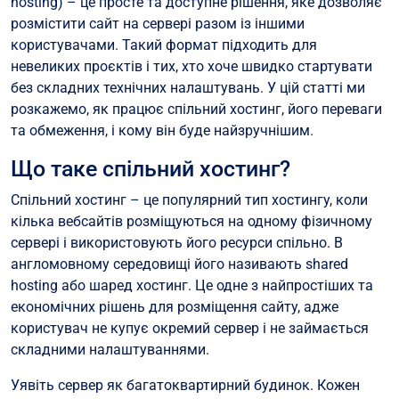
hosting) – це просте та доступне рішення, яке дозволяє
Спільний vs VPS
розмістити сайт на сервері разом із іншими
Спільний vs Виділений сервер
користувачами. Такий формат підходить для
невеликих проєктів і тих, хто хоче швидко стартувати
Спільний vs Хмарний хостинг
без складних технічних налаштувань. У цій статті ми
Як обрати спільний хостинг?
розкажемо, як працює спільний хостинг, його переваги
Чому варто обрати спільний хостинг?
та обмеження, і кому він буде найзручнішим.
Висновок
Що таке спільний хостинг?
Спільний хостинг – це популярний тип хостингу, коли
кілька вебсайтів розміщуються на одному фізичному
сервері і використовують його ресурси спільно. В
англомовному середовищі його називають shared
hosting або шаред хостинг. Це одне з найпростіших та
економічних рішень для розміщення сайту, адже
користувач не купує окремий сервер і не займається
складними налаштуваннями.
Уявіть сервер як багатоквартирний будинок. Кожен