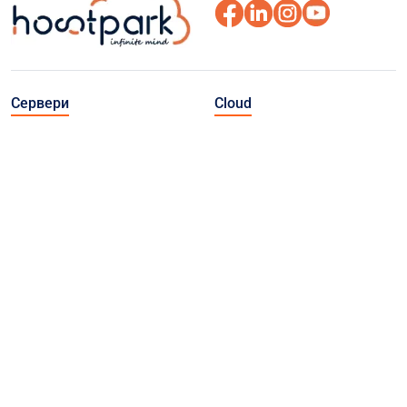
Сервери
Cloud
Виділені сервери
Приватна хмара VMware
(Польща)
Публічна хмара
Виділені сервери (Україна)
Cloud Connect
Швидкі VDS (Польща)
Object Storage
Резервне копіювання
Veeam Backup
BaaS (Backup as a Service)
Інші послуги
Про нас
Домени
Про компанію
L2 канали / IP-транзит
Про Atman