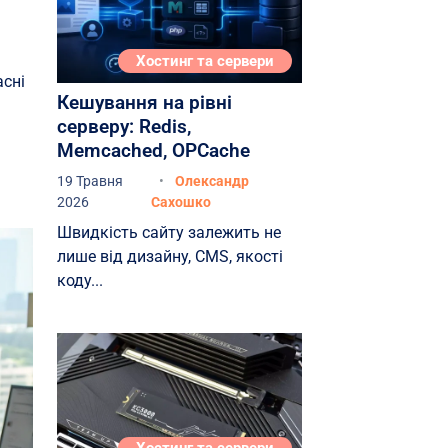
Перелік документів для
отримання сертифіката ISO
Хостинг та сервери
9001
асні
Кешування на рівні
Термін дії сертифіката ISO
серверу: Redis,
9001
Memcached, OPCache
Практичне застосування
19 Травня
Олександр
ISO 9001:2015 на прикладі
2026
Сахошко
датацентру Atman
Швидкість сайту залежить не
Висновок
лише від дизайну, CMS, якості
коду...