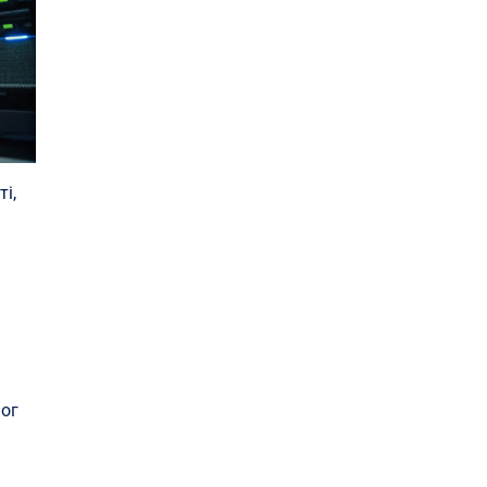
і,
мог