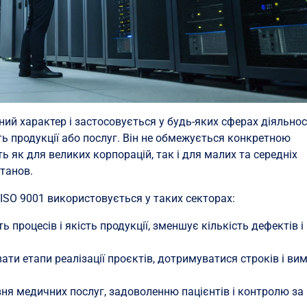
ий характер і застосовується у будь-яких сферах діяльност
ть продукції або послуг. Він не обмежується конкретною
ть як для великих корпорацій, так і для малих та середніх
танов.
 ISO 9001 використовується у таких секторах:
 процесів і якість продукції, зменшує кількість дефектів і
ти етапи реалізації проєктів, дотримуватися строків і ви
ня медичних послуг, задоволенню пацієнтів і контролю за