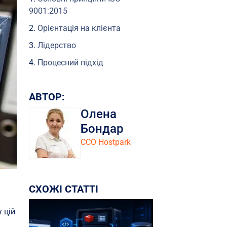
9001:2015
Орієнтація на клієнта
Лідерство
Процесний підхід
Постійне вдосконалення
АВТОР:
Область застосування
стандарту ISO 9001:2015
Олена
Переваги сертифікації ISO
Бондар
9001:2015
CCO Hostpark
Як відбувається
сертифікація ISO 9001:2015?
Підготовка організації
СХОЖІ СТАТТІ
Внутрішній аудит
 цій
Сертифікаційний аудит