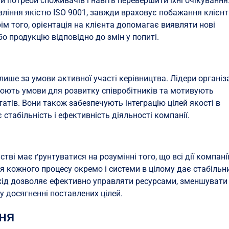
 потреби споживачів і навіть перевершити їхні очікування
ління якістю ISO 9001, завжди враховує побажання клієнті
рім того, орієнтація на клієнта допомагає виявляти нові
о продукцію відповідно до змін у попиті.
ише за умови активної участі керівництва. Лідери організа
рюють умови для розвитку співробітників та мотивують
атів. Вони також забезпечують інтеграцію цілей якості в
 стабільність і ефективність діяльності компанії.
тві має ґрунтуватися на розумінні того, що всі дії компані
ія кожного процесу окремо і системи в цілому дає стабільн
ідхід дозволяє ефективно управляти ресурсами, зменшувати
у досягненні поставлених цілей.
ня