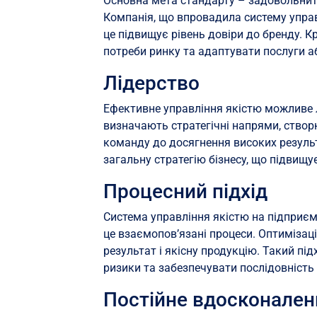
Основна мета стандарту – задовольнити
Компанія, що впровадила систему управ
це підвищує рівень довіри до бренду. К
потреби ринку та адаптувати послуги аб
Лідерство
Ефективне управління якістю можливе л
визначають стратегічні напрями, ство
команду до досягнення високих результ
загальну стратегію бізнесу, що підвищує
Процесний підхід
Система управління якістю на підприємс
це взаємопов’язані процеси. Оптимізац
результат і якісну продукцію. Такий п
ризики та забезпечувати послідовність 
Постійне вдосконален