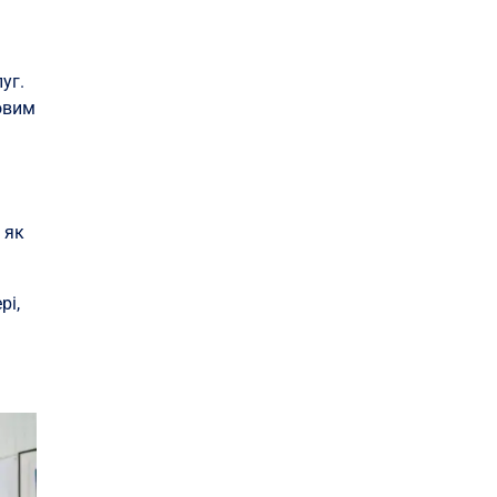
уг.
човим
 як
рі,