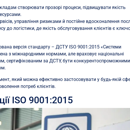
кладам створювати прозорі процеси, підвищувати якість
ресурсами.
рвісів, управління ризиками й постійне вдосконалення посл
есу до логістики, де якість обслуговування клієнтів є клю
ована версія стандарту – ДСТУ ISO 9001:2015 «Системи
жена з міжнародними нормами, але враховує національні
ям, сертифікованим за ДСТУ, бути конкурентоспроможними
ом.
мент, який можна ефективно застосовувати у будь-якій сфе
оволення потреб клієнтів.
ії ISO 9001:2015