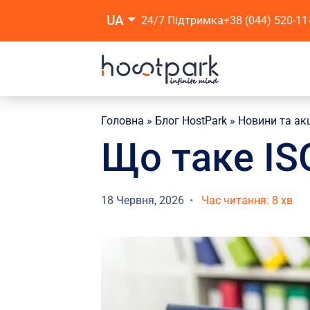
UA
24/7 Підтримка
+38 (044) 520-11
Головна
»
Блог HostPark
»
Новини та акц
Що таке IS
18 Червня, 2026
Час читання: 8 хв