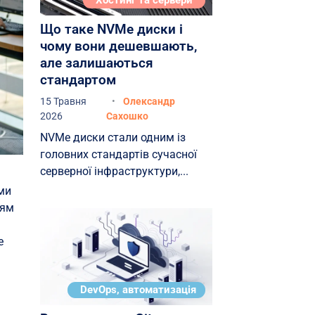
Хостинг та сервери
Що таке NVMe диски і
чому вони дешевшають,
але залишаються
стандартом
15 Травня
Олександр
2026
Сахошко
NVMe диски стали одним із
головних стандартів сучасної
серверної інфраструктури,...
ми
іям
е
DevOps, автоматизація