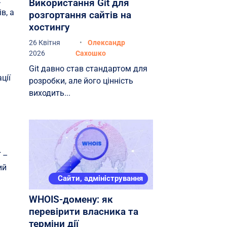
.
Використання Git для
в, а
розгортання сайтів на
хостингу
26 Квітня
Олександр
2026
Сахошко
Git давно став стандартом для
ції
розробки, але його цінність
виходить...
ї –
ий
Сайти, адміністрування
WHOIS-домену: як
перевірити власника та
терміни дії