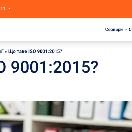
-11
Сервери
C
ії
»
Що таке ISO 9001:2015?
O 9001:2015?