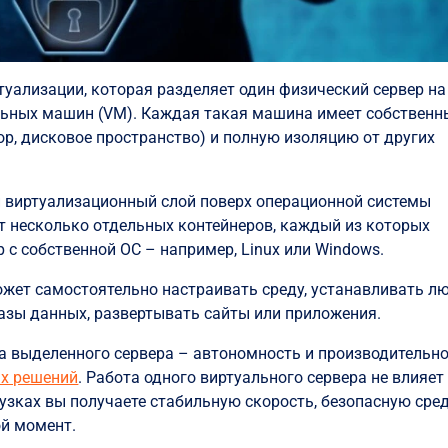
туализации, которая разделяет один физический сервер на
льных машин (VM). Каждая такая машина имеет собственн
ор, дисковое пространство) и полную изоляцию от других
 виртуализационный слой поверх операционной системы
ет несколько отдельных контейнеров, каждый из которых
 с собственной ОС – например, Linux или Windows.
может самостоятельно настраивать среду, устанавливать л
азы данных, развертывать сайты или приложения.
а выделенного сервера – автономность и производительн
х решений
. Работа одного виртуального сервера не влияет
узках вы получаете стабильную скорость, безопасную сред
й момент.