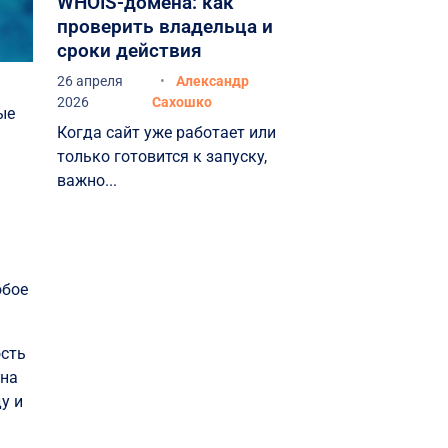
WHOIS-домена: как
проверить владельца и
сроки действия
26 апреля
Александр
2026
Сахошко
ые
Когда сайт уже работает или
только готовится к запуску,
важно...
юбое
ость
 на
у и