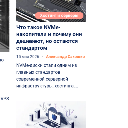
Аппаратные средства и
ресурсы
Хостинг и серверы
Круглосуточная поддержка
Что такое NVMe-
клиентов
накопители и почему они
Служба резервного
дешевеют, но остаются
копирования
стандартом
Рекомендации по
15 мая 2026
Александр Сахошко
лю
использованию ВПС
NVMe-диски стали одним из
й
Вывод
главных стандартов
современной серверной
инфраструктуры, хостинга,...
 VPS