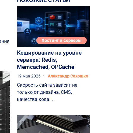
ПОХОЖИЕ СТАТЬИ
масштабируемость
Лучший контроль
Стоимость
Сравнение VPS с общим и
Хостинг и серверы
ания
выделенным хостингом
Кеширование на уровне
Когда следует переходить
сервера: Redis,
на VPS?
Memcached, OPCache
Как выбрать лучший VPS
19 мая 2026
Александр Сахошко
хостинг-план для вашего веб-
сайта?
Скорость сайта зависит не
только от дизайна, CMS,
Управляемые и
качества кода...
неуправляемые VPS-сервисы
Операционная система
Надежность и
бесперебойная работа