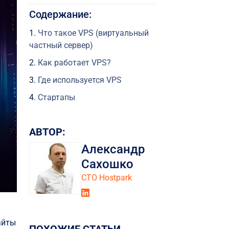
Содержание:
Что такое VPS (виртуальный
частный сервер)
Как работает VPS?
Где используется VPS
Стартапы
Блоги и новостные порталы
АВТОР:
Корпоративные веб-сайты
Александр
Преимущества
использования ВПС в бизнесе
Сахошко
СТО Hostpark
Улучшенная
производительность
Лучшая безопасность
айты
Гибкость и