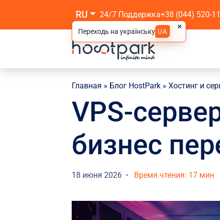
RU
24/7 Поддержка
+38 (044) 520-1
×
Переходь на українську
UA
Главная
»
Блог HostPark
»
Хостинг и се
VPS-сервер
бизнес пер
18 июня 2026
Время чтения: 17 мин