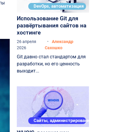
ты
DevOps, автоматизация
Использование Git для
развёртывания сайтов на
хостинге
26 апреля
Александр
2026
Сахошко
Git давно стал стандартом для
разработки, но его ценность
выходит...
Сайты, администрирование