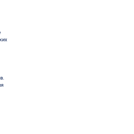
е
ких
в.
мя