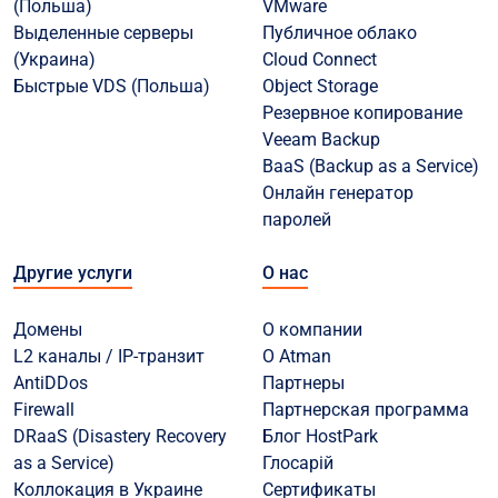
(Польша)
VMware
Выделенные серверы
Публичное облако
(Украина)
Cloud Connect
Быстрые VDS (Польша)
Object Storage
Резервное копирование
Veeam Backup
BaaS (Backup as a Service)
Онлайн генератор
паролей
Другие услуги
О нас
Домены
О компании
L2 каналы / IP-транзит
О Atman
AntiDDos
Партнеры
Firewall
Партнерская программа
DRaaS (Disastery Recovery
Блог HostPark
as a Service)
Глосарій
Коллокация в Украине
Сертификаты