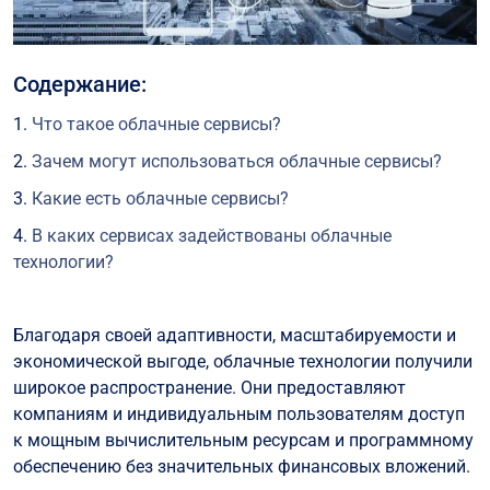
Содержание:
Что такое облачные сервисы?
Зачем могут использоваться облачные сервисы?
Какие есть облачные сервисы?
В каких сервисах задействованы облачные
технологии?
Хранение данных (Data Storage)
Благодаря своей адаптивности, масштабируемости и
Вычислительные ресурсы (Compute Resources)
экономической выгоде, облачные технологии получили
Программное обеспечение как услуга (SaaS)
широкое распространение. Они предоставляют
Платформа как услуга (PaaS)
компаниям и индивидуальным пользователям доступ
к мощным вычислительным ресурсам и программному
Инфраструктура как услуга (IaaS)
обеспечению без значительных финансовых вложений.
Облачные базы данных (Cloud Databases)