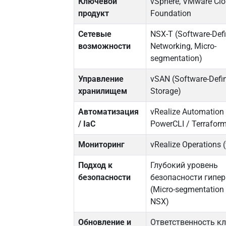
Ключевой
vSphere, VMware Cl
продукт
Foundation
Сетевые
NSX-T (Software-Def
возможности
Networking, Micro-
segmentation)
Управление
vSAN (Software-Defi
хранилищем
Storage)
Автоматизация
vRealize Automation 
/ IaC
PowerCLI / Terrafor
Мониторинг
vRealize Operations 
Подход к
Глубокий уровень
безопасности
безопасности гипе
(Micro-segmentation
NSX)
Обновление и
Ответственность к