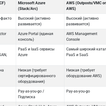
CF)
Microsoft Azure
AWS (Outposts/VMC o
(Stack/Arc)
AWS)
-факто
Высокий (активно
Высокий (активно
развивается)
развивается)
ctor
Azure Portal (единая
AWS Management
консоль)
Console
PaaS и IaaS сервисы
Самый широкий ката
SAN,
Azure
PaaS и SaaS
на
Низкая (требует
Низкая (требует
сертифицированного
оборудование AWS)
оборудования)
Pay-as-you-go /
Pay-as-you-go
Подписка