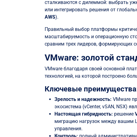
сталкиваются с дилеммой: выбрать уж
или интегрировать решения от глобал
AWS
).
Правильный выбор платформы критичес
масштабируемость и операционную стои
сравним трех лидеров, формирующих с
VMware: золотой стан
VMware благодаря своей основной пл
технологией, на которой построено бол
Ключевые преимущества
Зрелость и надежность:
VMware пр
экосистема (vCenter, vSAN, NSX) я
Настоящая гибридность:
решение
миграцию нагрузок между вашим Ц
управления.
Контроль:
полный административны