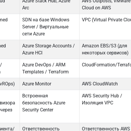
oud
Azure Stack Hub, Azure
AWS Outposts, VMware
Arc
Cloud on AWS
ined
SDN на базе Windows
VPC (Virtual Private Cl
Server / Виртуальные
сети Azure
ned
Azure Storage Accounts /
Amazon EBS/S3 (для
Azure HCI
некоторых сервисов)
/
Azure DevOps / ARM
CloudFormation/Terraf
m
Templates / Terraform
(vROps)
Azure Monitor
AWS CloudWatch
Встроенная
AWS Security Hub /
рвизора
безопасность Azure
Изоляция VPC
 через
Security Center
лиента/
Ответственность
Ответственность AWS