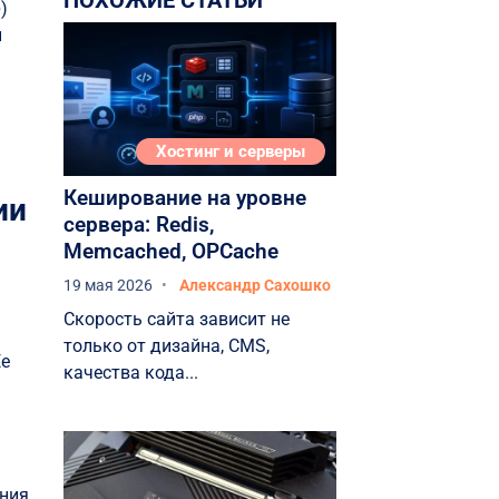
ПОХОЖИЕ СТАТЬИ
e
)
и
Хостинг и серверы
Кеширование на уровне
ии
сервера: Redis,
Memcached, OPCache
19 мая 2026
Александр Сахошко
Скорость сайта зависит не
только от дизайна, CMS,
Ее
качества кода...
ния,