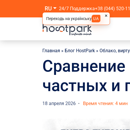
RU
24/7 Поддержка
+38 (044) 520-1
×
Переходь на українську
UA
Главная
»
Блог HostPark
»
Облако, вирт
Сравнение
частных и 
18 апреля 2026
Время чтения: 4 мин