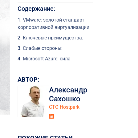
Содержание:
VMware: золотой стандарт
корпоративной виртуализации
Ключевые преимущества:
Слабые стороны:
Microsoft Azure: сила
интеграции и экосистемы
Ключевые преимущества:
АВТОР:
Слабые стороны:
Александр
AWS (Amazon Web Services):
Сахошко
облачная инновация в вашем
СТО Hostpark
ЦОД
Ключевые преимущества:
Слабые стороны: