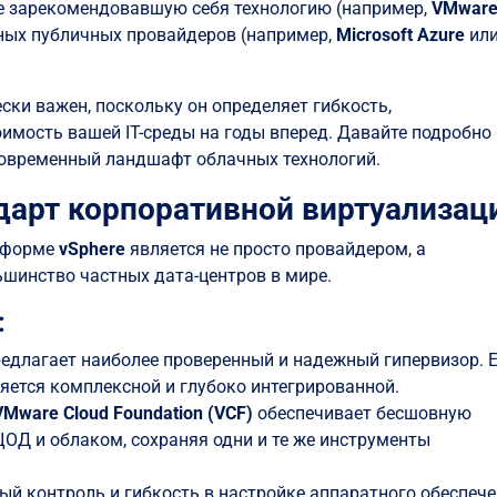
е зарекомендовавшую себя технологию (например,
VMwar
ьных публичных провайдеров (например,
Microsoft Azure
ил
ки важен, поскольку он определяет гибкость,
мость вашей IT-среды на годы вперед. Давайте подробно
овременный ландшафт облачных технологий.
дарт корпоративной виртуализац
атформе
vSphere
является не просто провайдером, а
ьшинство частных дата-центров в мире.
:
едлагает наиболее проверенный и надежный гипервизор. 
вляется комплексной и глубоко интегрированной.
VMware Cloud Foundation (VCF)
обеспечивает бесшовную
ОД и облаком, сохраняя одни и те же инструменты
й контроль и гибкость в настройке аппаратного обеспече