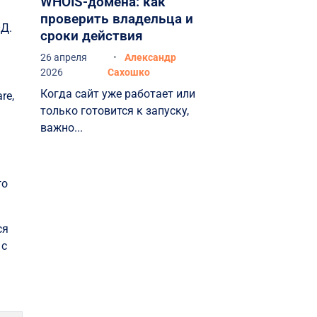
WHOIS-домена: как
проверить владельца и
ОД.
сроки действия
26 апреля
Александр
2026
Сахошко
Когда сайт уже работает или
re,
только готовится к запуску,
важно...
го
ся
 с