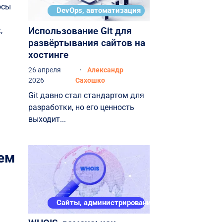
осы
DevOps, автоматизация
Использование Git для
,
развёртывания сайтов на
хостинге
26 апреля
Александр
2026
Сахошко
Git давно стал стандартом для
разработки, но его ценность
выходит...
шем
Сайты, администрирование