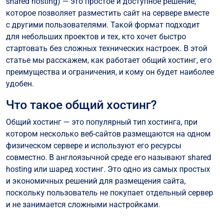
shared hosting) — это простое и доступное решение,
Общий vs VPS
которое позволяет разместить сайт на сервере вместе
Общий vs Выделенный сервер
с другими пользователями. Такой формат подходит
для небольших проектов и тех, кто хочет быстро
Общий vs Облачный хостинг
стартовать без сложных технических настроек. В этой
Как выбрать общий хостинг?
статье мы расскажем, как работает общий хостинг, его
Почему стоит выбрать общий хостинг?
преимущества и ограничения, и кому он будет наиболее
удобен.
Заключение
Что такое общий хостинг?
Общий хостинг — это популярный тип хостинга, при
котором несколько веб-сайтов размещаются на одном
физическом сервере и используют его ресурсы
совместно. В англоязычной среде его называют shared
hosting или шаред хостинг. Это одно из самых простых
и экономичных решений для размещения сайта,
поскольку пользователь не покупает отдельный сервер
и не занимается сложными настройками.