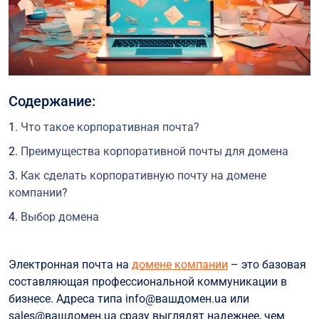
Содержание:
Что такое корпоративная почта?
Преимущества корпоративной почты для домена
Как сделать корпоративную почту на домене
компании?
Выбор домена
Выбор почтового провайдера
Электронная почта на
домене компании
– это базовая
Регистрация
составляющая профессиональной коммуникации в
Конфигурация DNS
бизнесе. Адреса типа info@вашдомен.ua или
Создание учетных записей
sales@вашдомен.ua сразу выглядят надежнее, чем