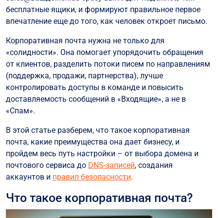
бесплатные ящики, и формируют правильное первое
Конфигурация клиентов почты
впечатление еще до того, как человек откроет письмо.
Безопасность
Корпоративная почта нужна не только для
Как правильно назвать корпоративную почту
«солидности». Она помогает упорядочить обращения
Вывод
от клиентов, разделить потоки писем по направлениям
(поддержка, продажи, партнерства), лучше
контролировать доступы в команде и повысить
доставляемость сообщений в «Входящие», а не в
«Спам».
В этой статье разберем, что такое корпоративная
почта, какие преимущества она дает бизнесу, и
пройдем весь путь настройки – от выбора домена и
почтового сервиса до
DNS-записей
, создания
аккаунтов и
правил безопасности
.
Что такое корпоративная почта?