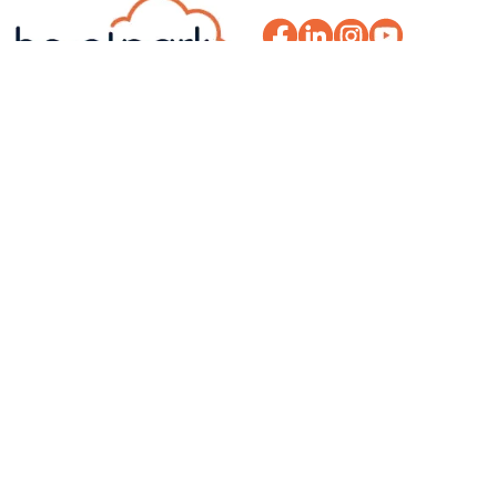
Сервера
Cloud
Выделенные серверы
Приватное облако
(Польша)
VMware
Выделенные серверы
Публичное облако
(Украина)
Cloud Connect
Быстрые VDS (Польша)
Object Storage
Резервное копирование
Veeam Backup
BaaS (Backup as a Service)
Онлайн генератор
паролей
Другие услуги
О нас