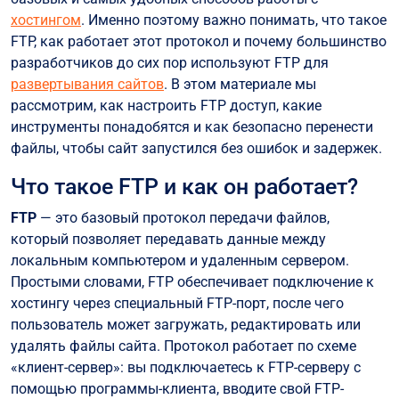
Проверка правильности установленных прав
хостингом
. Именно поэтому важно понимать, что такое
доступа на сервере
FTP, как работает этот протокол и почему большинство
разработчиков до сих пор используют FTP для
Настройка FTP-клиента
развертывания сайтов
. В этом материале мы
Как быстро загрузить файлы сайта на сервер?
рассмотрим, как настроить FTP доступ, какие
инструменты понадобятся и как безопасно перенести
Обновление сайта через FTP без простоя
файлы, чтобы сайт запустился без ошибок и задержек.
Безопасность при работе с FTP
Что такое FTP и как он работает?
Распространенные ошибки и как их устранить
FTP
— это базовый протокол передачи файлов,
Заключение
который позволяет передавать данные между
локальным компьютером и удаленным сервером.
Простыми словами, FTP обеспечивает подключение к
хостингу через специальный FTP-порт, после чего
пользователь может загружать, редактировать или
удалять файлы сайта. Протокол работает по схеме
«клиент-сервер»: вы подключаетесь к FTP-серверу с
помощью программы-клиента, вводите свой FTP-