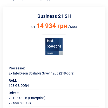
Business 21 SH
14 934 грн
от
/мес
Processor:
2× Intel Xeon Scalable Silver 4208 (2×8-core)
RAM:
128 GB DDR4
Drives:
2× HDD 8 TB (Enterprise)
2× SSD 800 GB