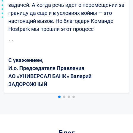
задачей. А когда речь идет о перемещении за
границу да еще и в условиях войны — это
настоящий вызов. Но благодаря Команде
Hostpark мы прошли этот процесс
максимально безболезненно.УНИВЕРСАЛ
...
БАНК — это крупный украинский розничный
банк, почти 10 миллионов граждан Украины
С уважением,
являются нашими клиентами и преданными
И.о. Председателя Правления
пользователями нашего мобильного
АО «УНИВЕРСАЛ БАНК» Валерий
приложения monobank. Обеспечение
ЗАДОРОЖНЫЙ
бесперебойного доступа наших клиентов к
своим средствам всегда было для нас
приоритетом номер один. Однако с началом
полномасштабной войны выполнение этой
задачи чрезвычайно усложнилось — все наши
дата-центры находились на территории
Блог