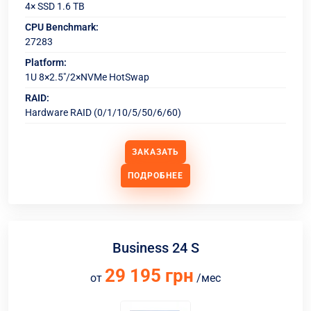
4× SSD 1.6 TB
CPU Benchmark:
27283
Platform:
1U 8×2.5"/2×NVMe HotSwap
RAID:
Hardware RAID (0/1/10/5/50/6/60)
ЗАКАЗАТЬ
ПОДРОБНЕЕ
Business 24 S
29 195 грн
от
/мес