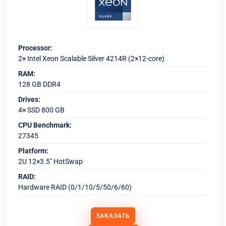
Processor:
2× Intel Xeon Scalable Silver 4214R (2×12-core)
RAM:
128 GB DDR4
Drives:
4× SSD 800 GB
CPU Benchmark:
27345
Platform:
2U 12×3.5" HotSwap
RAID:
Hardware RAID (0/1/10/5/50/6/60)
ЗАКАЗАТЬ