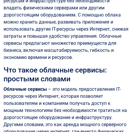
ресурсам и инфраструктуре без необходимости
Какие недостатки использования облачных
владеть физическими серверами или другим
сервисов?
дорогостоящим оборудованием. С помощью облака
Как облачные сервисы меняют бизнес-процессы и
можно хранить данные, развивать приложения и
оптимизируют расходы?
использовать другие IT-ресурсы через Интернет, снижая
Лучшие облачные сервисы для бизнеса
затраты и повышая удобство управления. Облачные
сервисы предлагают множество преимуществ для
Советы от Hostpark по внедрению облачных
бизнеса, включая масштабируемость, гибкость и
сервисов
экономию времени и ресурсов.
Вывод
Что такое облачные сервисы:
простыми словами
Облачные сервисы
– это модель предоставления IT-
ресурсов через Интернет, которая позволяет
пользователям и компаниям получать доступ к
мощным технологиям без необходимости тратиться на
дорогостоящее оборудование и инфраструктуру.
Другими словами, это как аренда мощного серверного
оборудования через интернет, где вместо физических