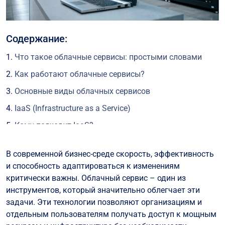
Содержание:
Что такое облачные сервисы: простыми словами
Как работают облачные сервисы?
Основные виды облачных сервисов
IaaS (Infrastructure as a Service)
Кому подходит IaaS?
PaaS (Platform as a Service)
В современной бизнес-среде скорость, эффективность
Кому подходит PaaS?
и способность адаптироваться к изменениям
SaaS (Программное обеспечение как услуга)
критически важны. Облачный сервис – один из
инструментов, который значительно облегчает эти
Для кого подходит SaaS?
задачи. Эти технологии позволяют организациям и
Преимущества использования облачных сервисов
отдельным пользователям получать доступ к мощным