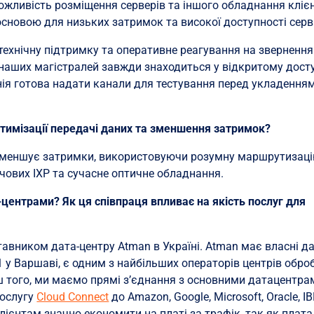
Можливість розміщення серверів та іншого обладнання кліє
 основою для низьких затримок та високої доступності серві
технічну підтримку та оперативне реагування на звернення
наших магістралей завжди знаходиться у відкритому досту
анія готова надати канали для тестування перед укладення
оптимізації передачі даних та зменшення затримок?
 зменшує затримки, використовуючи розумну маршрутизац
ючових IXP та сучасне оптичне обладнання.
центрами? Як ця співпраця впливає на якість послуг для
тавником дата-центру Atman в Україні. Atman має власні да
 у Варшаві, є одним з найбільших операторів центрів обро
ьш того, ми маємо прямі з’єднання з основними датацентра
послугу
Cloud Connect
до Amazon, Google, Microsoft, Oracle, I
клієнтам значно економити на платі за трафік, так як плата