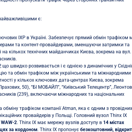
найважливішими є:
ключових IXP в Україні. Забезпечує прямий обмін трафіком 
дерами та контент-провайдерами, зменшуючи затримки та
і на кількох технічних майданчиках Києва, зокрема на вул.
асників.
, що швидко розвивається і є однією з динамічних у Східні
цію та обмін трафіком між українськими та міжнародними
ності у кількох ключових дата-центрах Києва, зокрема
 Прахових, 50), “БІ МОБАЙЛ”, “Київський Телецентр”, Леонто
учасників (239), включаючи міжнародних та національних
а обміну трафіком компанії Atman, яка є одним з провідни
нікаційних провайдерів у Польщі. Головний вузол Thinx IX
n WAW-2
. Thinx IX має мережу вузлів доступу в
14 містах
сцях за кордоном
. Thinx IX пропонує
безкоштовний, відкри