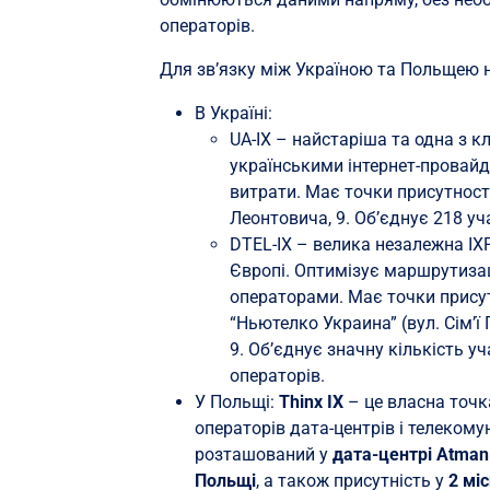
операторів.
Для зв’язку між Україною та Польщею 
В Україні:
UA-IX – найстаріша та одна з 
українськими інтернет-провай
витрати. Має точки присутност
Леонтовича, 9. Об’єднує 218 уч
DTEL-IX – велика незалежна IXP
Європі. Оптимізує маршрутиза
операторами. Має точки присут
“Ньютелко Украина” (вул. Сім’ї
9. Об’єднує значну кількість 
операторів.
У Польщі:
Thinx IX
– це власна точк
операторів дата-центрів і телекому
розташований у
дата-центрі Atma
Польщі
, а також присутність у
2 мі