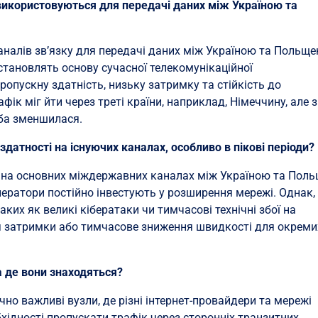
з використовуються для передачі даних між Україною та
налів зв’язку для передачі даних між Україною та Польще
становлять основу сучасної телекомунікаційної
опускну здатність, низьку затримку та стійкість до
ік міг йти через треті країни, наприклад, Німеччину, але з
ба зменшилася.
здатності на існуючих каналах, особливо в пікові періоди?
і на основних міждержавних каналах між Україною та Пол
оператори постійно інвестують у розширення мережі. Однак,
таких як великі кібератаки чи тимчасові технічні збої на
я затримки або тимчасове зниження швидкості для окреми
а де вони знаходяться?
чно важливі вузли, де різні інтернет-провайдери та мережі
ідності пропускати трафік через сторонніх транзитних