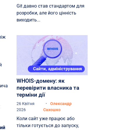
Git давно став стандартом для
розробки, але його цінність
виходить...
між
й
Сайти, адміністрування
WHOIS-домену: як
вича
перевірити власника та
терміни дії
26 Квітня
Олександр
х
2026
Сахошко
Коли сайт уже працює або
тільки готується до запуску,
тий