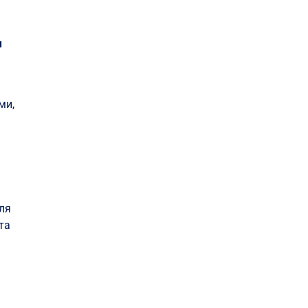
м
ми,
для
 та
у