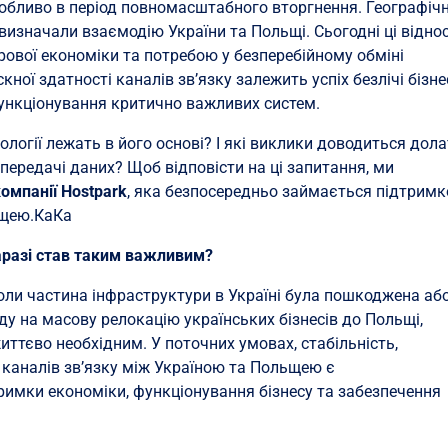
особливо в період повномасштабного вторгнення. Географіч
 визначали взаємодію України та Польщі. Сьогодні ці відно
вої економіки та потребою у безперебійному обміні
кної здатності каналів зв’язку залежить успіх безлічі бізне
 функціонування критично важливих систем.
ології лежать в його основі? І які виклики доводиться дола
 передачі даних? Щоб відповісти на ці запитання, ми
омпанії Hostpark
, яка безпосередньо займається підтрим
ьщею.КаКа
аразі став таким важливим?
оли частина інфраструктури в Україні була пошкоджена аб
ду на масову релокацію українських бізнесів до Польщі,
життєво необхідним. У поточних умовах, стабільність,
ь каналів зв’язку між Україною та Польщею є
мки економіки, функціонування бізнесу та забезпечення