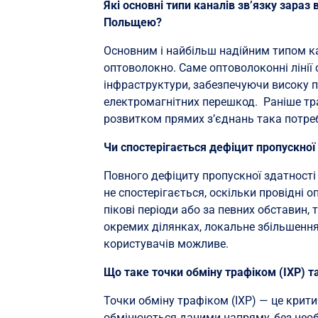
Які основні типи каналів зв’язку зара
Польщею?
Основним і найбільш надійним типом ка
оптоволокно. Саме оптоволоконні лінії 
інфраструктури, забезпечуючи високу пр
електромагнітних перешкод. Раніше траф
розвитком прямих з’єднань така потре
Чи спостерігається дефіцит пропускної 
Повного дефіциту пропускної здатност
не спостерігається, оскільки провідні 
пікові періоди або за певних обставин, 
окремих ділянках, локальне збільшенн
користувачів можливе.
Що таке точки обміну трафіком (IXP) т
Точки обміну трафіком (IXP) — це крити
обмінюються даними напряму, без необх