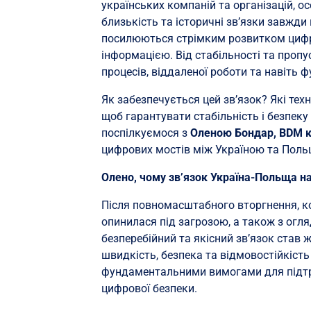
українських компаній та організацій, 
близькість та історичні зв’язки завжди
посилюються стрімким розвитком цифро
інформацією. Від стабільності та пропус
процесів, віддаленої роботи та навіть
Як забезпечується цей зв’язок? Які техн
щоб гарантувати стабільність і безпеку
поспілкуємося з
Оленою Бондар, BDM к
цифрових мостів між Україною та Пол
Олено, чому зв’язок Україна-Польща н
Після повномасштабного вторгнення, к
опинилася під загрозою, а також з огля
безперебійний та якісний зв’язок став 
швидкість, безпека та відмовостійкіст
фундаментальними вимогами для підтри
цифрової безпеки.