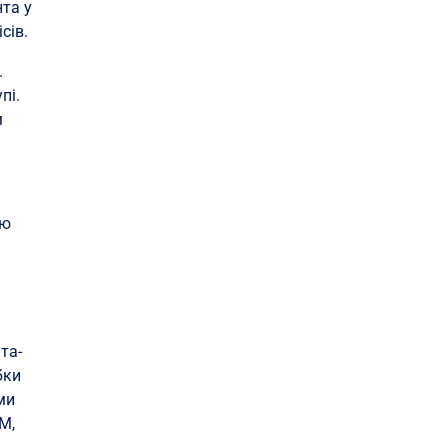
нта у
сів.
.
пі.
м
ію
та-
бки
ми
BM,