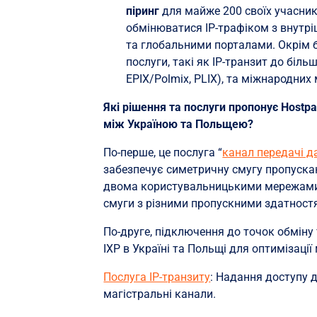
піринг
для майже 200 своїх учасник
обмінюватися IP-трафіком з внутр
та глобальними порталами. Окрім б
послуги, такі як IP-транзит до біль
EPIX/Polmix, PLIX), та міжнародних 
Які рішення та послуги пропонує Hostp
між Україною та Польщею?
По-перше, це послуга “
канал передачі д
забезпечує симетричну смугу пропускан
двома користувальницькими мережами, 
смуги з різними пропускними здатностям
По-друге, підключення до точок обміну
IXP в Україні та Польщі для оптимізаці
Послуга IP-транзиту
: Надання доступу д
магістральні канали.