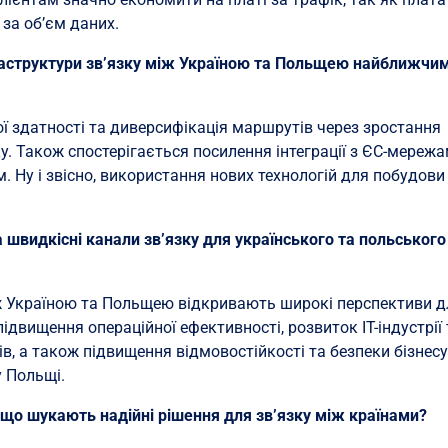
 за об’єм даних.
нфраструктури зв’язку між Україною та Польщею найближчи
ї здатності та диверсифікація маршрутів через зростання
ку. Також спостерігається посилення інтеграції з ЄС-мережа
Ну і звісно, використання нових технологій для побудови
а швидкісні канали зв’язку для українського та польського
іж Україною та Польщею відкривають широкі перспективи 
підвищення операційної ефективності, розвиток ІТ-індустрії
ів, а також підвищення відмовостійкості та безпеки бізнес
у Польщі.
 що шукають надійні рішення для зв’язку між країнами?