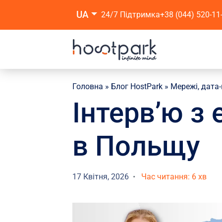
UA
24/7 Підтримка
+38 (044) 520-11
Головна
»
Блог HostPark
»
Мережі, дата
Інтерв’ю з
в Польщу
17 Квітня, 2026
Час читання: 6 хв