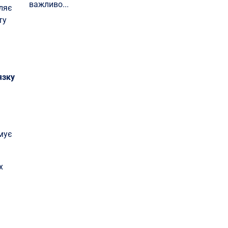
важливо...
ляє
ту
язку
мує
х