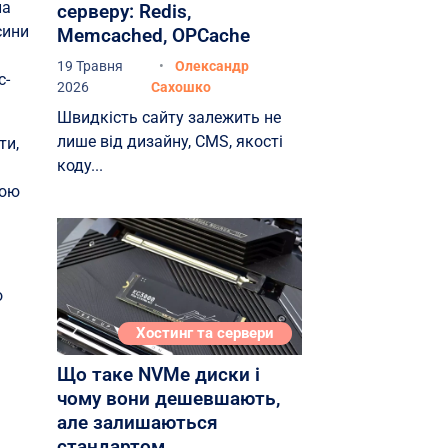
на
серверу: Redis,
сини
Memcached, OPCache
19 Травня
Олександр
с-
2026
Сахошко
Швидкість сайту залежить не
лише від дизайну, CMS, якості
ти,
коду...
кою
о
Хостинг та сервери
Що таке NVMe диски і
чому вони дешевшають,
але залишаються
стандартом