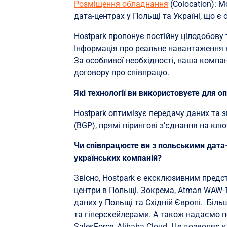
Розміщення обладнання
(Colocation): 
дата-центрах у Польщі та Україні, що є
Hostpark пропонує постійну цілодобову 
Інформація про реальне навантаження 
За особливої ​​необхідності, наша комп
договору про співпрацю.
Які технології ви використовуєте для 
Hostpark оптимізує передачу даних та
(BGP), прямі пірингові з’єднання на кл
Чи співпрацюєте ви з польськими дата-
українських компаній?
Звісно, Hostpark є ексклюзивним предс
центри в Польщі. Зокрема, Atman WAW-1
даних у Польщі та Східній Європі. Біл
та гіперскейлерами. А також надаємо 
SalesForce, Alibaba Cloud. Це дозволяє 