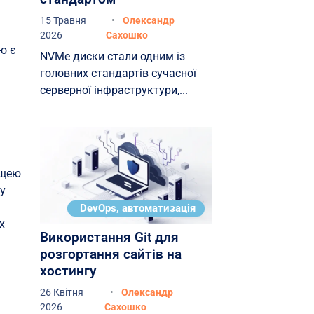
15 Травня
Олександр
2026
Сахошко
ю є
NVMe диски стали одним із
головних стандартів сучасної
серверної інфраструктури,...
ьщею
 у
DevOps, автоматизація
х
Використання Git для
розгортання сайтів на
хостингу
26 Квітня
Олександр
2026
Сахошко