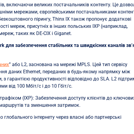
ів, включаючи великих постачальників контенту. Це дозво
ішніми мережами, європейськими постачальниками контен
езкоштовного пірингу, Thinx IX також пропонує додаткові
шості мереж, присутніх в інших польських IXP (наприклад,
мереж, таких як DE-CIX і Giganet.
ark для забезпечення стабільних та швидкісних каналів зв’
аних
” або L2, заснована на мережі MPLS. Цей тип сервісу
ня даних Ethernet, переданих в будь-якому напрямку між
з гарантією продуктивності відповідно до SLA. L2 підтри
и від 100 Мбіт/с і до 10 Гбіт/с.
 трафіком (IXP): Забезпечення доступу клієнтів до ключови
ї маршрутів та зменшення затримок.
о глобального інтернету через власні або партнерські