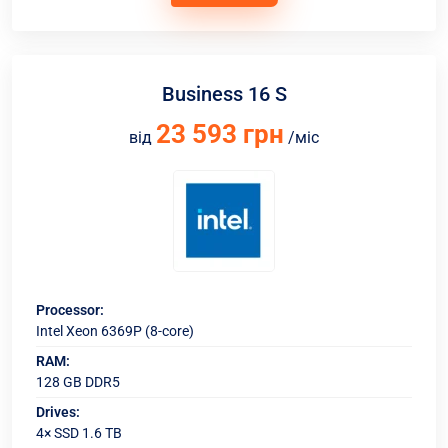
Business 16 S
23 593 грн
від
/міс
Processor:
Intel Xeon 6369P (8-core)
RAM:
128 GB DDR5
Drives:
4× SSD 1.6 TB