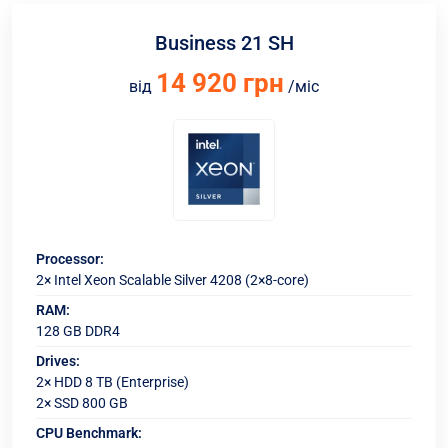
Business 21 SH
14 920 грн
від
/міс
Processor:
2× Intel Xeon Scalable Silver 4208 (2×8-core)
RAM:
128 GB DDR4
Drives:
2× HDD 8 TB (Enterprise)
2× SSD 800 GB
CPU Benchmark: