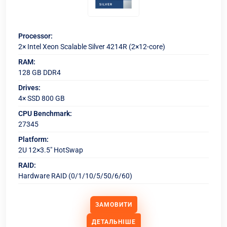
Processor:
2× Intel Xeon Scalable Silver 4214R (2×12-core)
RAM:
128 GB DDR4
Drives:
4× SSD 800 GB
CPU Benchmark:
27345
Platform:
2U 12×3.5" HotSwap
RAID:
Hardware RAID (0/1/10/5/50/6/60)
ЗАМОВИТИ
ДЕТАЛЬНІШЕ