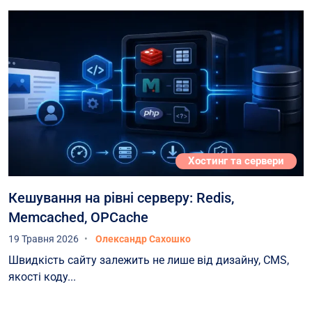
серверного обладнання, що ми мали, швидко
створити повноцінний дата-центр в
Європейському Союзі. Для цієї задачі ми
потребували компетентного партнера з
досвідом роботи як в Україні, так і в ЄС -і
таким Партнером для нас стала Компанія
HOSTPARK. Команди УНІВЕРСАЛ БАНКУ та
НOSTPARK ретельно розробили план
переміщення частини критичної ІТ-
Хостинг та сервери
інфраструктури Банку з України в ЄС,
визначились з місцем розміщення цього
Кешування на рівні серверу: Redis,
обладнання в ЄС, вирішили всі супутні митні
Memcached, OPCache
та організаційні питання в Україні та в ЄС - і
19 Травня 2026
Олександр Сахошко
реалізували цей план міграції, уникнувши
Швидкість сайту залежить не лише від дизайну, CMS,
простоїв та зберігаючи повну керованість
якості коду...
процесом. Наразі наше обладнання
розміщене в одній з країн ЄС, в