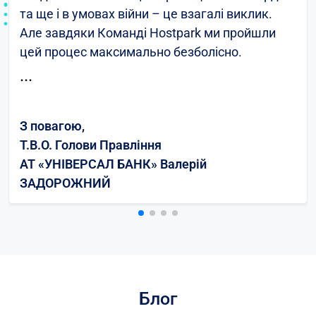
та ще і в умовах війни – це взагалі виклик.
Але завдяки Команді Hostpark ми пройшли
цей процес максимально безболісно.
УНІВЕРСАЛ БАНК — це великий український
...
роздрібний банк, майже 10 мільйонів
громадян України є нашими клієнтами та
З повагою,
відданими шанувальниками нашого
Т.В.О. Голови Правління
мобільного застосунку monobank.
АТ «УНІВЕРСАЛ БАНК» Валерій
Забезпечення безперебійного доступу наших
ЗАДОРОЖНИЙ
клієнтів до своїх коштів завжди було для нас
найвищим пріоритетом. Але з початком
повномасштабної війни виконання цієї задачі
надзвичайно ускладнилось - всі наші дата-
центри розміщувались на території України та
наражались на небезпеку. Було прийнято
Блог
рішення на базі того мережевого та