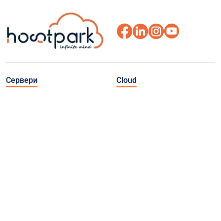
Сервери
Cloud
Виділені сервери
Приватна хмара VMware
(Польща)
Публічна хмара
Виділені сервери (Україна)
Cloud Connect
Швидкі VDS (Польща)
Object Storage
Резервне копіювання
Veeam Backup
BaaS (Backup as a Service)
Інші послуги
Про нас