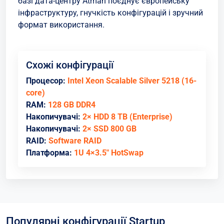
базі дата-центру Atman поєднує європейську
інфраструктуру, гнучкість конфігурацій і зручний
формат використання.
Схожі конфігурації
Процесор:
Intel Xeon Scalable Silver 5218 (16-
core)
RAM:
128 GB DDR4
Накопичувачі:
2× HDD 8 TB (Enterprise)
Накопичувачі:
2× SSD 800 GB
RAID:
Software RAID
Платформа:
1U 4×3.5" HotSwap
Популярні конфігурації Startup