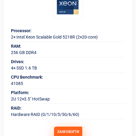
Processor:
2× Intel Xeon Scalable Gold 5218R (2×20-core)
RAM:
256 GB DDR4
Drives:
4× SSD 1.6 TB
CPU Benchmark:
41085
Platform:
2U 12×3.5" HotSwap
RAID:
Hardware RAID (0/1/10/5/50/6/60)
ЗАМОВИТИ