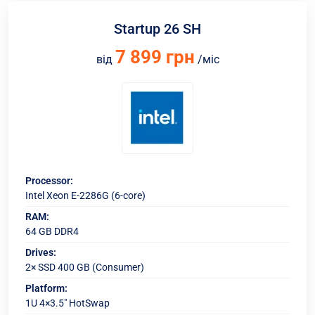
Startup 26 SH
7 899 грн
від
/міс
Processor:
Intel Xeon E-2286G (6-core)
RAM:
64 GB DDR4
Drives:
2× SSD 400 GB (Consumer)
Platform:
1U 4×3.5" HotSwap