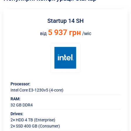
Startup 14 SH
5 937 грн
від
/міс
Processor:
Intel Core E3-1230v5 (4-core)
RAM:
32 GB DDR4
Drives:
2× HDD 4 TB (Enterprise)
2× SSD 400 GB (Consumer)