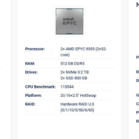
Processor:
2× AMD EPYC 9355 (2×32-
core)
P
RAM:
512 GB DDR5
R
Drives:
2× NVMe 3.2 TB
2× SSD 800 GB
D
CPU Benchmark:
113544
G
Platform:
2U 16×2.5" HotSwap
C
RAID:
Hardware RAID U.3
(0/1/10/5/50/6/60)
P
R