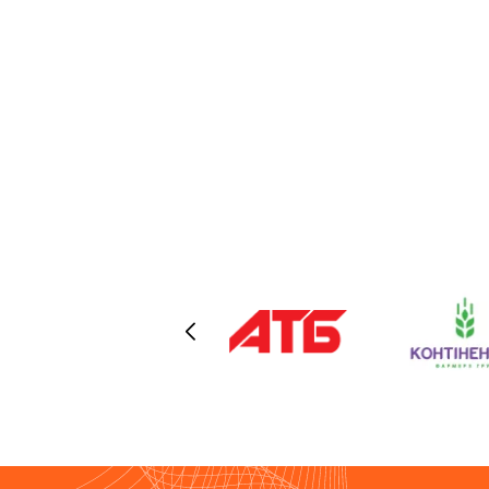
з України в ЄС, визначились з
місцем розміщення цього
обладнання в ЄС, вирішили всі
супутні митні та організаційні
питання в Україні та в ЄС - і
реалізували цей план міграції,
уникнувши простоїв та зберігаюч
повну керованість процесом.
Наразі наше обладнання
розміщене в одній з країн ЄС, в
спеціалізованому дата-центрі, як
відповідає всім найвищим
галузевим стандартам, наші дата
центри в Україні та в ЄС з'єднані
потужними каналами передачі
даних (одним з провайдерів яких 
знов таки, Компанія HOSTPARK) і