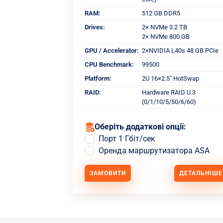
RAM:
512 GB DDR5
Drives:
2× NVMe 3.2 TB
2× NVMe 800 GB
GPU / Accelerator:
2×NVIDIA L40s 48 GB PCIe
CPU Benchmark:
99500
Platform:
2U 16×2.5" HotSwap
RAID:
Hardware RAID U.3
(0/1/10/5/50/6/60)
Оберіть додаткові опції:
Порт 1 Гбіт/сек
Оренда маршрутизатора ASA
ЗАМОВИТИ
ДЕТАЛЬНІШЕ