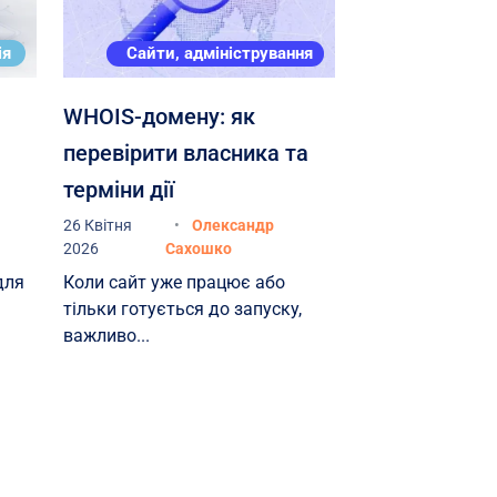
максимально
найкоротші 
ія
Сайти, адміністрування
відзначити 
рівень фахі
WHOIS-домену: як
ГРУП» та по
перевірити власника та
оперативне 
терміни дії
проекту. Всі
26 Квітня
Олександр
повному обся
2026
Сахошко
договірних з
для
Коли сайт уже працює або
завдання та
тільки готується до запуску,
строків. Сп
важливо...
плідну спів