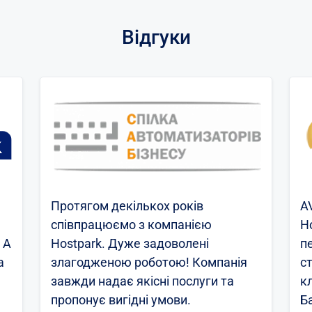
Відгуки
Протягом декількох років
A
співпрацюємо з компанією
H
 А
Hostpark. Дуже задоволені
п
а
злагодженою роботою! Компанія
ст
завжди надає якісні послуги та
кл
пропонує вигідні умови.
Б