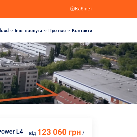
Кабінет
loud
Інші послуги
Про нас
Контакти
123 060 грн
Power L4
від
/