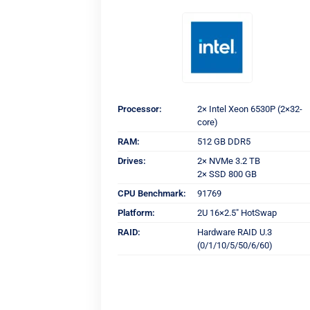
Processor:
2× Intel Xeon 6530P (2×32-
core)
RAM:
512 GB DDR5
Drives:
2× NVMe 3.2 TB
2× SSD 800 GB
CPU Benchmark:
91769
Platform:
2U 16×2.5" HotSwap
RAID:
Hardware RAID U.3
(0/1/10/5/50/6/60)