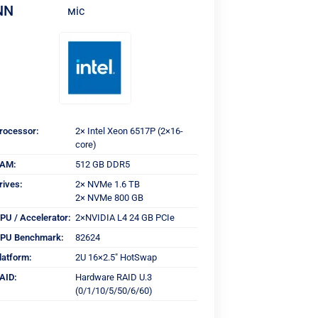
NN
міс
rocessor:
2× Intel Xeon 6517P (2×16-
core)
AM:
512 GB DDR5
rives:
2× NVMe 1.6 TB
2× NVMe 800 GB
PU / Accelerator:
2×NVIDIA L4 24 GB PCIe
PU Benchmark:
82624
latform:
2U 16×2.5" HotSwap
AID:
Hardware RAID U.3
(0/1/10/5/50/6/60)