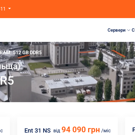
-11
Сервери
C
RAM: 512 GB DDR5
льща)
DR5
94 090 грн
Ent 31 NS
іс
від
/міс