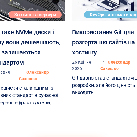
я
Хостинг та сервери
DevOps, автоматизац
таке NVMe диски і
Використання Git для
му вони дешевшають,
розгортання сайтів на
е залишаються
хостингу
андартом
26 Квітня
Олександр
2026
Сахошко
равня
Олександр
Git давно став стандартом 
Сахошко
 в
розробки, але його цінність
e диски стали одним із
виходить...
вних стандартів сучасної
ерної інфраструктури,...
у