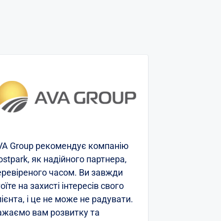
VA Group рекомендує компанію
ТОВ «СІЕФДЖ
ostpark, як надійного партнера,
висловлює 
еревіреного часом. Ви завжди
ПАРК ГРУП» 
оїте на захисті інтересів свого
проекту з в
ієнта, і це не може не радувати.
хостингу вір
ажаємо вам розвитку та
інфраструкту