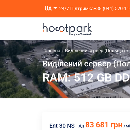
UA
24/7 Підтримка
+38 (044) 520-11
Головна
»
Виділений сервер (Польща)
»
Виділений сервер (По
RAM: 512 GB D
83 681 грн
Ent 30 NS
від
/м