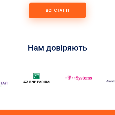
ВСІ СТАТТІ
и
Нам довіряють
ий
-
є,