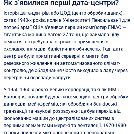
Як з’явилися перші дата-центри?
Історія дата-центрів, або ЦОД (центр обробки даних),
сягає 1940-х років, коли в Університеті Пенсильванії для
потреб армії США з’явився перший комп’ютер ENIAC —
гігантська машина вагою 27 тонн, що займала цілу
кімнату і потребувала окремого приміщення з
охолодженням для балістичних обчислень. Тоді дата
центр це були примітивні серверні кімнати без
резервного живлення чи автоматизованого клімат-
контролю, де обладнання часто виходило з ладу через
перегрів чи перепади напруги.
У 1950-1960-х роках великі корпорації, такі як IBM і
Burroughs, почали будувати комерційні центри обробки
даних для мейнфреймів, які обробляли банківські
транзакції та наукові розрахунки; це був перехід від
ізольованих машин до централізованих систем з
першими елементами мережі та вентиляції. 1970-1980-
ті роки принесли мікропроцесори та персональні