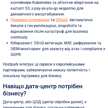
контейнери Kubernetes та об’єктне зберігання на
кшталт S3, з pay-as-you-go моделлю для
динамічного масштабування.
Резервне копіювання
та
DRaaS
: Автоматичні
бекапи з гео-реплікацією, snapshot’и та
відновлення після катастроф для business
continuity.
Кіберзахист: DDoS-мітигація, WAF, шифрування та
SIEM-моніторинг для захисту від атак і compliance з
GDPR.
Hostpark інтегрує ці сервіси з європейськими
партнерами, забезпечуючи низьку латентність і
локальну підтримку для бізнесу.
Навіщо дата-центр потрібен
бізнесу?
Дата-центр, або ЦОД (центр обробки даних), є
незамінним для бізнесу, оскільки забезпечує