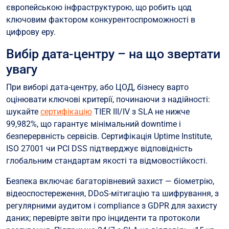
європейською інфраструктурою, що робить цод
ключовим фактором конкурентоспроможності в
цифрову еру.
Вибір дата-центру – на що звертати
увагу
При виборі дата-центру, або ЦОД, бізнесу варто
оцінювати ключові критерії, починаючи з надійності:
шукайте
сертифікацію
TIER III/IV з SLA не нижче
99,982%, що гарантує мінімальний downtime і
безперервність сервісів. Сертифікація Uptime Institute,
ISO 27001 чи PCI DSS підтверджує відповідність
глобальним стандартам якості та відмовостійкості.
Безпека включає багаторівневий захист — біометрію,
відеоспостереження, DDoS-мітигацію та шифрування, з
регулярними аудитом і compliance з GDPR для захисту
даних; перевірте звіти про інциденти та протоколи