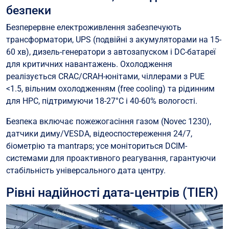
безпеки
Безперервне електроживлення забезпечують
трансформатори, UPS (подвійні з акумуляторами на 15-
60 хв), дизель-генератори з автозапуском і DC-батареї
для критичних навантажень. Охолодження
реалізується CRAC/CRAH-юнітами, чіллерами з PUE
<1.5, вільним охолодженням (free cooling) та рідинним
для HPC, підтримуючи 18-27°C і 40-60% вологості.
Безпека включає пожежогасіння газом (Novec 1230),
датчики диму/VESDA, відеоспостереження 24/7,
біометрію та mantraps; усе моніториться DCIM-
системами для проактивного реагування, гарантуючи
стабільність універсального дата центру.
Рівні надійності дата-центрів (TIER)