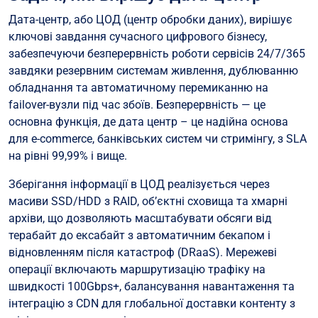
Дата-центр, або ЦОД (центр обробки даних), вирішує
ключові завдання сучасного цифрового бізнесу,
забезпечуючи безперервність роботи сервісів 24/7/365
завдяки резервним системам живлення, дублюванню
обладнання та автоматичному перемиканню на
failover-вузли під час збоїв. Безперервність — це
основна функція, де дата центр – це надійна основа
для e-commerce, банківських систем чи стримінгу, з SLA
на рівні 99,99% і вище.
Зберігання інформації в ЦОД реалізується через
масиви SSD/HDD з RAID, об’єктні сховища та хмарні
архіви, що дозволяють масштабувати обсяги від
терабайт до ексабайт з автоматичним бекапом і
відновленням після катастроф (DRaaS). Мережеві
операції включають маршрутизацію трафіку на
швидкості 100Gbps+, балансування навантаження та
інтеграцію з CDN для глобальної доставки контенту з