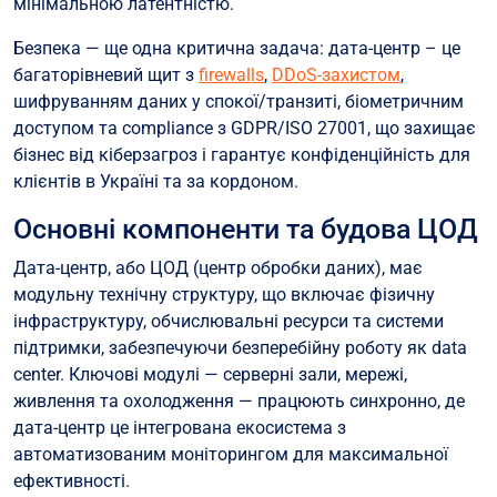
мінімальною латентністю.
Безпека — ще одна критична задача: дата-центр – це
багаторівневий щит з
firewalls
,
DDoS-захистом
,
шифруванням даних у спокої/транзиті, біометричним
доступом та compliance з GDPR/ISO 27001, що захищає
бізнес від кіберзагроз і гарантує конфіденційність для
клієнтів в Україні та за кордоном.
Основні компоненти та будова ЦОД
Дата-центр, або ЦОД (центр обробки даних), має
модульну технічну структуру, що включає фізичну
інфраструктуру, обчислювальні ресурси та системи
підтримки, забезпечуючи безперебійну роботу як data
center. Ключові модулі — серверні зали, мережі,
живлення та охолодження — працюють синхронно, де
дата-центр це інтегрована екосистема з
автоматизованим моніторингом для максимальної
ефективності.