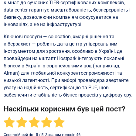
кімнат до сучасних TIER-сертифікованих комплексів,
data center гарантує масштабованість, безперервність і
безпеку, дозволяючи компаніям фокусуватися на
інноваціях, а не на інфраструктурі.
Ключові послуги — colocation, хмарні рішення та
кіберзахист — роблять дата-центр універсальним
інструментом для зростання, особливо в Україні, де
провайдери на кшталт Hostpark інтегрують локальні
бізнеси в Україні з європейськими цод (наприклад,
Atman) для глобальної конкурентоспроможності та
низької латентності. При виборі провайдера звертайте
увагу на надійність, сертифікацію та PUE, щоб
забезпечити стабільність бізнес-процесів у цифрову еру.
Наскільки корисним був цей пост?
Середній рейтінг
5
/ 5. Загалом голосів
46