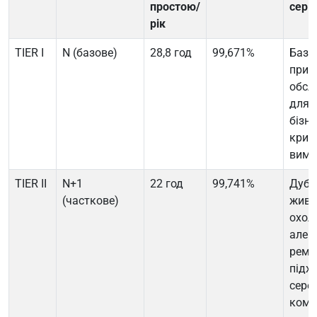
простою/
серві
рік
TIER I
N (базове)
28,8 год
99,671%
Базов
при 
обсл
для 
бізне
крит
вимо
TIER II
N+1
22 год
99,741%
Дубл
(часткове)
живл
охол
але п
ремон
підх
сере
комп