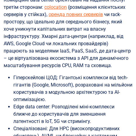
третім сторонам:
colocation
(розміщення клієнтських
серверів у стійках),
оренда повних серверів
чи rack-
простору, що ідеально для середнього бізнесу, який
хоче уникнути капітальних витрат на власну
інфраструктуру. Хмарні дата-центри (наприклад, від
AWS, Google Cloud чи локальних провайдерів)
працюють за моделями IaaS, PaaS, SaaS, де дата-центр
– це віртуалізована екосистема з API для динамічного
масштабування ресурсів CPU, RAM та сховища.
Гіперскейлові ЦОД: Гігантські комплекси від tech-
гігантів (Google, Microsoft), розраховані на мільйони
користувачів з модульною архітектурою та AI-
оптимізацією.
Edge data center: Розподілені міні-комплекси
ближче до користувачів для зменшення
латентності в IoT, 5G чи стримінгу.
Спеціалізовані: Для HPC (високопродуктивних
обчислень), AI/ML чи блокчейну з кастомним