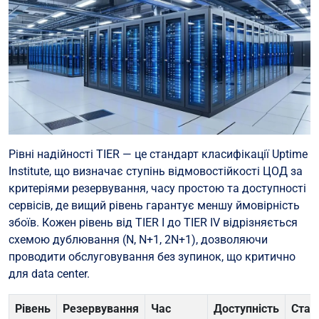
Рівні надійності TIER — це стандарт класифікації Uptime
Institute, що визначає ступінь відмовостійкості ЦОД за
критеріями резервування, часу простою та доступності
сервісів, де вищий рівень гарантує меншу ймовірність
збоїв. Кожен рівень від TIER I до TIER IV відрізняється
схемою дублювання (N, N+1, 2N+1), дозволяючи
проводити обслуговування без зупинок, що критично
для data center.
Рівень
Резервування
Час
Доступність
Стаб