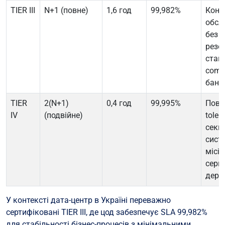
TIER III
N+1 (повне)
1,6 год
99,982%
Конк
обсл
без з
резе
станд
comm
банкі
TIER
2(N+1)
0,4 год
99,995%
Повна
IV
(подвійне)
toler
секц
сист
місі
серві
держ
У контексті дата-центр в Україні переважно
сертифіковані TIER III, де цод забезпечує SLA 99,982%
для стабільності бізнес-процесів з мінімальними