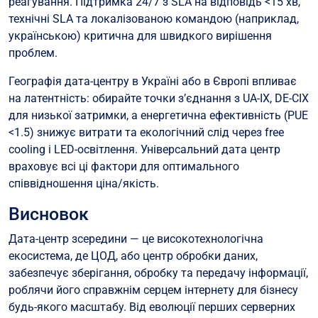
реагування. Підтримка 24/7 з SLA на відповідь <15 хв,
технічні SLA та локалізованою командою (наприклад,
українською) критична для швидкого вирішення
проблем.
Географія дата-центру в Україні або в Європі впливає
на латентність: обирайте точки з’єднання з UA-IX, DE-CIX
для низької затримки, а енергетична ефективність (PUE
<1.5) знижує витрати та екологічний слід через free
cooling і LED-освітлення. Універсальний дата центр
враховує всі ці фактори для оптимального
співвідношення ціна/якість.
Висновок
Дата-центр зсередини — це високотехнологічна
екосистема, де ЦОД, або центр обробки даних,
забезпечує зберігання, обробку та передачу інформації,
роблячи його справжнім серцем інтернету для бізнесу
будь-якого масштабу. Від еволюції перших серверних