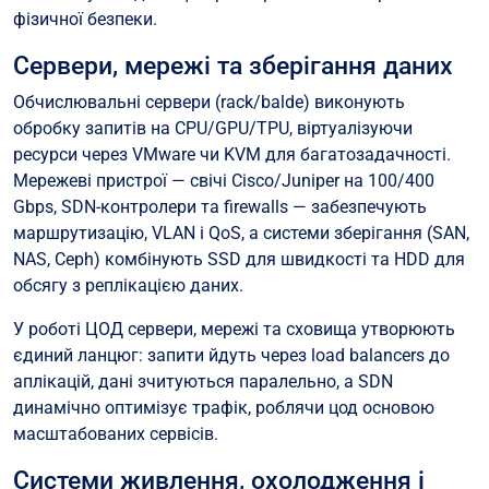
фізичної безпеки.
Сервери, мережі та зберігання даних
Обчислювальні сервери (rack/balde) виконують
обробку запитів на CPU/GPU/TPU, віртуалізуючи
ресурси через VMware чи KVM для багатозадачності.
Мережеві пристрої — свічі Cisco/Juniper на 100/400
Gbps, SDN-контролери та firewalls — забезпечують
маршрутизацію, VLAN і QoS, а системи зберігання (SAN,
NAS, Ceph) комбінують SSD для швидкості та HDD для
обсягу з реплікацією даних.
У роботі ЦОД сервери, мережі та сховища утворюють
єдиний ланцюг: запити йдуть через load balancers до
аплікацій, дані зчитуються паралельно, а SDN
динамічно оптимізує трафік, роблячи цод основою
масштабованих сервісів.
Системи живлення, охолодження і