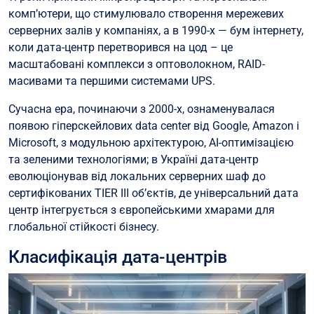
комп’ютери, що стимулювало створення мережевих
серверних залів у компаніях, а в 1990-х — бум інтернету,
коли дата-центр перетворився на цод – це
масштабовані комплекси з оптоволокном, RAID-
масивами та першими системами UPS.
Сучасна ера, починаючи з 2000-х, ознаменувалася
появою гіперскейлових data center від Google, Amazon і
Microsoft, з модульною архітектурою, AI-оптимізацією
та зеленими технологіями; в Україні дата-центр
еволюціонував від локальних серверних шаф до
сертифікованих TIER III об’єктів, де універсальний дата
центр інтегрується з європейськими хмарами для
глобальної стійкості бізнесу.
Класифікація дата-центрів