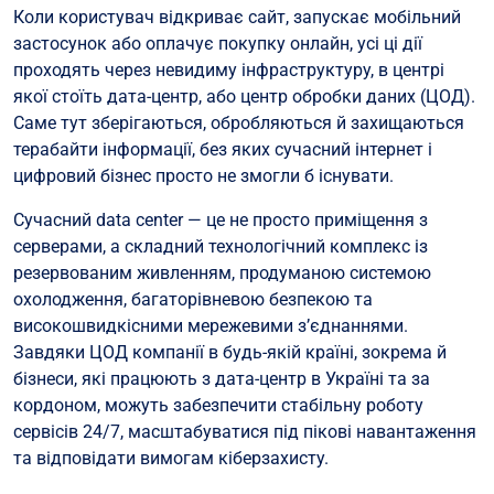
Коли користувач відкриває сайт, запускає мобільний
Фізична інфраструктура та серверні приміщення
застосунок або оплачує покупку онлайн, усі ці дії
Сервери, мережі та зберігання даних
проходять через невидиму інфраструктуру, в центрі
якої стоїть дата-центр, або центр обробки даних (ЦОД).
Системи живлення, охолодження і безпеки
Саме тут зберігаються, обробляються й захищаються
Рівні надійності дата-центрів (TIER)
терабайти інформації, без яких сучасний інтернет і
цифровий бізнес просто не змогли б існувати.
Послуги, які надають сучасні дата-центри
Навіщо дата-центр потрібен бізнесу?
Сучасний data center — це не просто приміщення з
серверами, а складний технологічний комплекс із
Вибір дата-центру - на що звертати увагу
резервованим живленням, продуманою системою
Висновок
охолодження, багаторівневою безпекою та
високошвидкісними мережевими з’єднаннями.
Завдяки ЦОД компанії в будь-якій країні, зокрема й
бізнеси, які працюють з дата-центр в Україні та за
кордоном, можуть забезпечити стабільну роботу
сервісів 24/7, масштабуватися під пікові навантаження
та відповідати вимогам кіберзахисту.