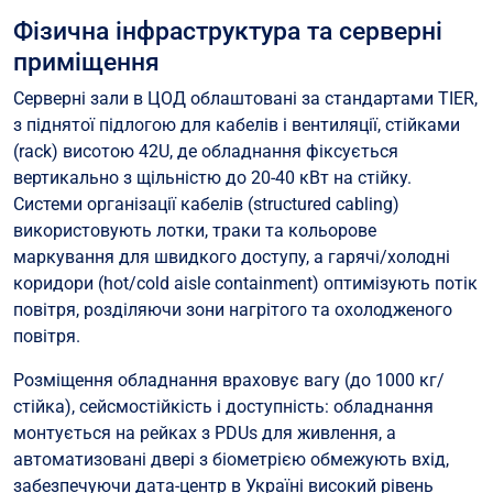
Фізична інфраструктура та серверні
приміщення
Серверні зали в ЦОД облаштовані за стандартами TIER,
з піднятої підлогою для кабелів і вентиляції, стійками
(rack) висотою 42U, де обладнання фіксується
вертикально з щільністю до 20-40 кВт на стійку.
Системи організації кабелів (structured cabling)
використовують лотки, траки та кольорове
маркування для швидкого доступу, а гарячі/холодні
коридори (hot/cold aisle containment) оптимізують потік
повітря, розділяючи зони нагрітого та охолодженого
повітря.
Розміщення обладнання враховує вагу (до 1000 кг/
стійка), сейсмостійкість і доступність: обладнання
монтується на рейках з PDUs для живлення, а
автоматизовані двері з біометрією обмежують вхід,
забезпечуючи дата-центр в Україні високий рівень