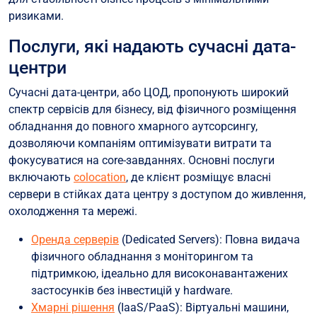
ризиками.
Послуги, які надають сучасні дата-
центри
Сучасні дата-центри, або ЦОД, пропонують широкий
спектр сервісів для бізнесу, від фізичного розміщення
обладнання до повного хмарного аутсорсингу,
дозволяючи компаніям оптимізувати витрати та
фокусуватися на core-завданнях. Основні послуги
включають
colocation
, де клієнт розміщує власні
сервери в стійках дата центру з доступом до живлення,
охолодження та мережі.
Оренда серверів
(Dedicated Servers): Повна видача
фізичного обладнання з моніторингом та
підтримкою, ідеально для високонавантажених
застосунків без інвестицій у hardware.
Хмарні рішення
(IaaS/PaaS): Віртуальні машини,