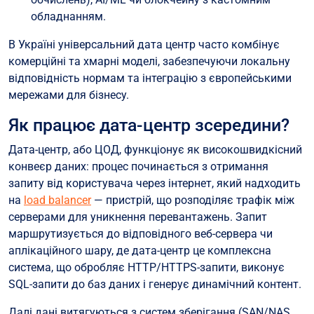
обладнанням.
В Україні універсальний дата центр часто комбінує
комерційні та хмарні моделі, забезпечуючи локальну
відповідність нормам та інтеграцію з європейськими
мережами для бізнесу.
Як працює дата-центр зсередини?
Дата-центр, або ЦОД, функціонує як високошвидкісний
конвеєр даних: процес починається з отримання
запиту від користувача через інтернет, який надходить
на
load balancer
— пристрій, що розподіляє трафік між
серверами для уникнення перевантажень. Запит
маршрутизується до відповідного веб-сервера чи
аплікаційного шару, де дата-центр це комплексна
система, що обробляє HTTP/HTTPS-запити, виконує
SQL-запити до баз даних і генерує динамічний контент.
Далі дані витягуються з систем зберігання (SAN/NAS