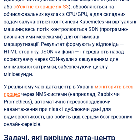
або
об’єктне сховище як S3
), обробляються на
обчислювальних вузлах з CPU/GPU, а для складних
задач залучаються контейнери Kubernetes чи віртуальні
машини; весь потік контролюється SDN (програмно-
визначеними мережами) для оптимізації
маршрутизації. Результат формують у відповідь —
HTML-сторінку, JSON чи файл — і передають назад
користувачу через CDN-вузли з кешуванням для
мінімальної затримки, забезпечуючи цикл у
мілісекунди.
У реальному часі дата-центр в Україні
моніторить весь
процес
через NMS-системи (наприклад, Zabbix чи
Prometheus), автоматично перерозподіляючи
навантаження при піках і дублюючи дані для
відмовостійкості, що робить цод серцем безперервних
онлайн-сервісів.
Задачі, які вирішує дата-центр