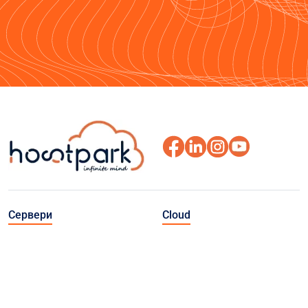
Сервери
Cloud
Виділені сервери
Приватна хмара VMware
(Польща)
Публічна хмара
Виділені сервери (Україна)
Cloud Connect
Швидкі VDS (Польща)
Object Storage