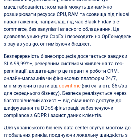
масштабованість: компанії можуть динамічно
розширювати ресурси CPU, RAM та сховища під пікові
навантаження, наприклад, під час Black Friday в e-
commerce, без закупівлі власного обладнання. Це
дозволяє уникнути CapEx і переходити на OpEx-модель
з pay-as-you-go, оптимізуючи бюджет.
Безперервність бізнес-процесів досягається завдяки
SLA 99,99%+, резервним системам живлення та гео-
реплікації, де дата-центр це гарантія роботи CRM,
онлайн-магазинів чи фінансових платформ 24/7,
мінімізуючи втрати від
downtime
(які сягають $5k/хв
для середнього бізнесу). Безпека реалізується через
багаторівневий захист — від фізичного доступу до
шифрування та DDoS-фільтрації, забезпечуючи
compliance з GDPR і захист даних клієнтів.
Для українського бізнесу data center слугує мостом до
глобальних ринків, поєднуючи локальну швидкість з