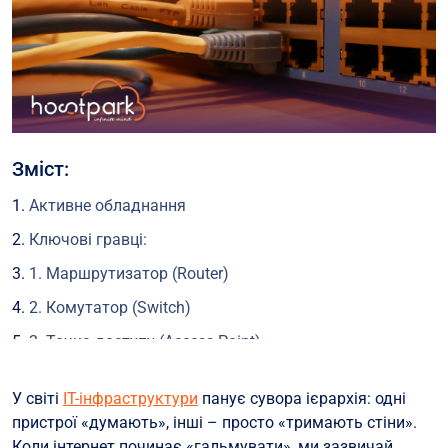
Зміст:
Активне обладнання
Ключові гравці:
1. Маршрутизатор (Router)
2. Комутатор (Switch)
3. Точка доступу (Access Point)
4. Модем (Modem)
У світі
IT-інфраструктури
панує сувора ієрархія: одні
Комбіновані пристрої (2-в-1)
пристрої «думають», інші – просто «тримають стіни».
Як вони працюють разом?
Коли інтернет починає «гальмувати», ми зазвичай