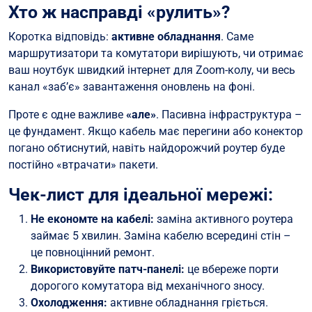
Хто ж насправді «рулить»?
Коротка відповідь:
активне обладнання
. Саме
маршрутизатори та комутатори вирішують, чи отримає
ваш ноутбук швидкий інтернет для Zoom-колу, чи весь
канал «заб’є» завантаження оновлень на фоні.
Проте є одне важливе
«але»
. Пасивна інфраструктура –
це фундамент. Якщо кабель має перегини або конектор
погано обтиснутий, навіть найдорожчий роутер буде
постійно «втрачати» пакети.
Чек-лист для ідеальної мережі:
Не економте на кабелі:
заміна активного роутера
займає 5 хвилин. Заміна кабелю всередині стін –
це повноцінний ремонт.
Використовуйте патч-панелі:
це вбереже порти
дорогого комутатора від механічного зносу.
Охолодження:
активне обладнання гріється.