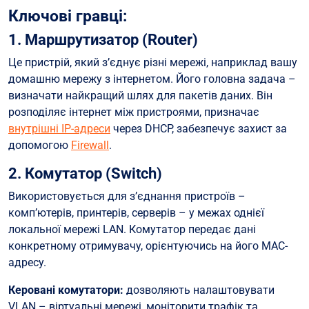
Ключові гравці:
1. Маршрутизатор (Router)
Це пристрій, який з’єднує різні мережі, наприклад вашу
домашню мережу з інтернетом. Його головна задача –
визначати найкращий шлях для пакетів даних. Він
розподіляє інтернет між пристроями, призначає
внутрішні IP-адреси
через DHCP, забезпечує захист за
допомогою
Firewall
.
2. Комутатор (Switch)
Використовується для з’єднання пристроїв –
комп’ютерів, принтерів, серверів – у межах однієї
локальної мережі LAN. Комутатор передає дані
конкретному отримувачу, орієнтуючись на його MAC-
адресу.
Керовані комутатори:
дозволяють налаштовувати
VLAN – віртуальні мережі, моніторити трафік та