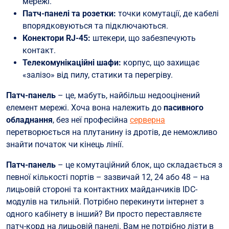
мережі.
Патч-панелі та розетки:
точки комутації, де кабелі
впорядковуються та підключаються.
Конектори RJ-45:
штекери, що забезпечують
контакт.
Телекомунікаційні шафи:
корпус, що захищає
«залізо» від пилу, статики та перегріву.
Патч-панель
– це, мабуть, найбільш недооцінений
елемент мережі. Хоча вона належить до
пасивного
обладнання
, без неї професійна
серверна
перетворюється на плутанину із дротів, де неможливо
знайти початок чи кінець лінії.
Патч-панель
– це комутаційний блок, що складається з
певної кількості портів – зазвичай 12, 24 або 48 – на
лицьовій стороні та контактних майданчиків IDC-
модулів на тильній. Потрібно перекинути інтернет з
одного кабінету в інший? Ви просто переставляєте
патч-корд на лицьовій панелі. Вам не потрібно лізти в