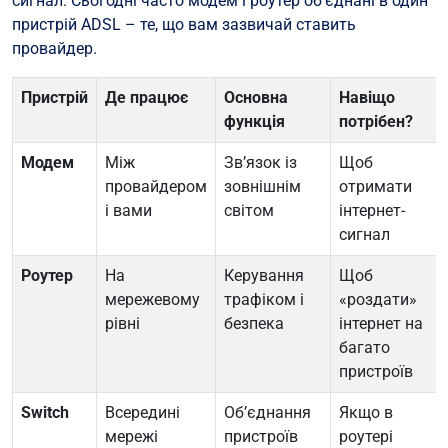
сигнал. Сьогодні часто модем і роутер об’єднані в один
пристрій ADSL – те, що вам зазвичай ставить
провайдер.
Пристрій
Де працює
Основна
Навіщо
функція
потрібен?
Модем
Між
Зв’язок із
Щоб
провайдером
зовнішнім
отримати
і вами
світом
інтернет-
сигнал
Роутер
На
Керування
Щоб
мережевому
трафіком і
«роздати»
рівні
безпека
інтернет на
багато
пристроїв
Switch
Всередині
Об’єднання
Якщо в
мережі
пристроїв
роутері