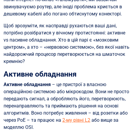
звинувачуємо роутер, але іноді проблема криється в
Пасивне обладнання
дешевому кабелі або погано обтиснутому конекторі.
Ключові компоненти:
Щоб зрозуміти, як насправді рухаються ваші дані,
Темне волокно: потенціал, що чекає на «світло»
потрібно розібратися у вічному протистоянні: активне
Чому це важливо?
vs пасивне обладнання. Хто в цій парі є «мозковим
центром», а хто – «нервовою системою», без якої навіть
Хто ж «запалює» волокно?
найдорожчий процесор перетворюється на шматочок
Хто ж насправді «рулить»?
кремнію?
Чек-лист для ідеальної мережі:
Активне обладнання
Активне обладнання
– це пристрої з власною
операційною системою або мікрокодом. Вони не просто
передають сигнал, а обробляють його, перетворюють,
перенаправляють та приймають рішення на основі
алгоритмів. Воно потребує живлення – від розетки або
через PoE – та працює на
2-му рівні L2
або вище за
моделлю OSI.