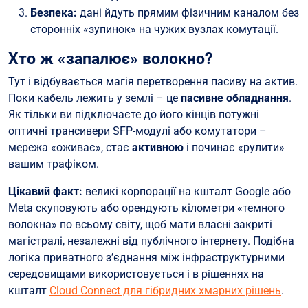
Безпека:
дані йдуть прямим фізичним каналом без
сторонніх «зупинок» на чужих вузлах комутації.
Хто ж «запалює» волокно?
Тут і відбувається магія перетворення пасиву на актив.
Поки кабель лежить у землі – це
пасивне обладнання
.
Як тільки ви підключаєте до його кінців потужні
оптичні трансивери SFP-модулі або комутатори –
мережа «оживає», стає
активною
і починає «рулити»
вашим трафіком.
Цікавий факт:
великі корпорації на кшталт Google або
Meta скуповують або орендують кілометри «темного
волокна» по всьому світу, щоб мати власні закриті
магістралі, незалежні від публічного інтернету. Подібна
логіка приватного з’єднання між інфраструктурними
середовищами використовується і в рішеннях на
кшталт
Cloud Connect для гібридних хмарних рішень
.