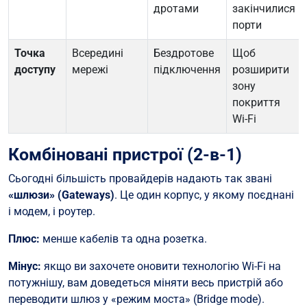
дротами
закінчилися
порти
Точка
Всередині
Бездротове
Щоб
доступу
мережі
підключення
розширити
зону
покриття
Wi-Fi
Комбіновані пристрої (2-в-1)
Сьогодні більшість провайдерів надають так звані
«шлюзи» (Gateways)
. Це один корпус, у якому поєднані
і модем, і роутер.
Плюс:
менше кабелів та одна розетка.
Мінус:
якщо ви захочете оновити технологію Wi-Fi на
потужнішу, вам доведеться міняти весь пристрій або
переводити шлюз у «режим моста» (Bridge mode).